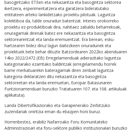
basogintzako ETEen eta nekazaritza eta basogintza sektorea
ikertzera, esperimentatzera eta garatzera bideratutako
entitateen arteko lankidetzako proiektu pilotuak. Laguntza
kolektiboa da, talde onuradun batentzat. Interes orokorreko
proiektu ez-produktiboak dira, nahitaez zabaldu beharrekoak,
onuragarriak direnak batez ere nekazaritza eta basogintza
sektorearentzat eta landa-eremuentzat. Era berean, esku-
hartzearen bidez diruz lagun daitezkeen onuradunek eta
proiektuek bete behar dituzte Batzordearen 2022ko abenduaren
14ko 2022/2472 (EB) Erregelamenduak adierazitako laguntza
kategoriarako ezarritako baldintzak (erregelamendu horrek
barne merkatuarekin bateragarriak diren zenbait laguntza
kategoria deklaratzen ditu nekazaritza eta basogintza
sektoreetan eta landa-eremuetan, Europar Batasunaren
Funtzionamenduari buruzko Tratatuaren 107. eta 108. artikuluak
aplikatuta).
Landa Dibertsifikaziorako eta Garapenerako Zerbitzuko
zuzendariak oniritzia eman du ebazpen honi buruz.
Horrenbestez, erabiliz Nafarroako Foru Komunitateko
Administrazioari eta foru-sektore publiko instituzionalari buruzko