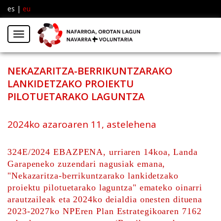
es
|
eu
Facebook
Insta
Menú
Twitter
NEKAZARITZA-BERRIKUNTZARAKO
LANKIDETZAKO PROIEKTU
PILOTUETARAKO LAGUNTZA
2024ko azaroaren 11, astelehena
324E/2024 EBAZPENA, urriaren 14koa, Landa
Garapeneko zuzendari nagusiak emana,
"Nekazaritza-berrikuntzarako lankidetzako
proiektu pilotuetarako laguntza" emateko oinarri
arautzaileak eta 2024ko deialdia onesten dituena
2023-2027ko NPEren Plan Estrategikoaren 7162