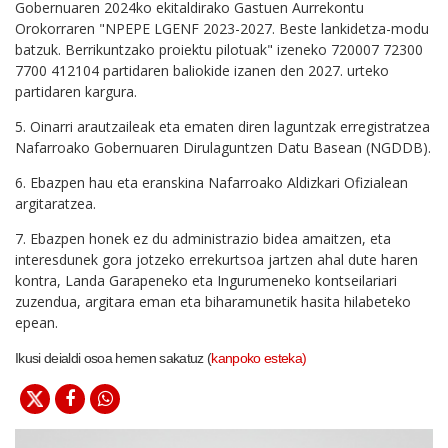
Gobernuaren 2024ko ekitaldirako Gastuen Aurrekontu
Orokorraren "NPEPE LGENF 2023-2027. Beste lankidetza-modu
batzuk. Berrikuntzako proiektu pilotuak" izeneko 720007 72300
7700 412104 partidaren baliokide izanen den 2027. urteko
partidaren kargura.
5. Oinarri arautzaileak eta ematen diren laguntzak erregistratzea
Nafarroako Gobernuaren Dirulaguntzen Datu Basean (NGDDB).
6. Ebazpen hau eta eranskina Nafarroako Aldizkari Ofizialean
argitaratzea.
7. Ebazpen honek ez du administrazio bidea amaitzen, eta
interesdunek gora jotzeko errekurtsoa jartzen ahal dute haren
kontra, Landa Garapeneko eta Ingurumeneko kontseilariari
zuzendua, argitara eman eta biharamunetik hasita hilabeteko
epean.
Ikusi deialdi osoa hemen sakatuz (
kanpoko esteka)