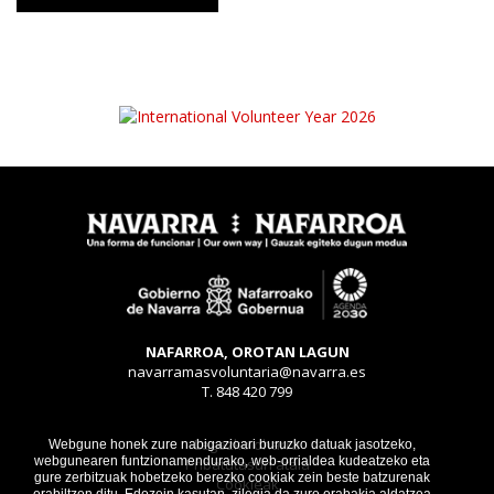
NAFARROA, OROTAN LAGUN
navarramasvoluntaria@navarra.es
T. 848 420 799
Legezko oharra
Webgune honek zure nabigazioari buruzko datuak jasotzeko,
webgunearen funtzionamendurako, web-orrialdea kudeatzeko eta
Pribatutasun atala
gure zerbitzuak hobetzeko berezko cookiak zein beste batzurenak
Cookieak