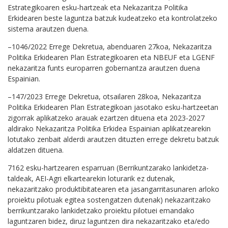
Estrategikoaren esku-hartzeak eta Nekazaritza Politika
Erkidearen beste laguntza batzuk kudeatzeko eta kontrolatzeko
sistema arautzen duena.
–1046/2022 Errege Dekretua, abenduaren 27koa, Nekazaritza
Politika Erkidearen Plan Estrategikoaren eta NBEUF eta LGENF
nekazaritza funts europarren gobernantza arautzen duena
Espainian.
–147/2023 Errege Dekretua, otsailaren 28koa, Nekazaritza
Politika Erkidearen Plan Estrategikoan jasotako esku-hartzeetan
zigorrak aplikatzeko arauak ezartzen dituena eta 2023-2027
aldirako Nekazaritza Politika Erkidea Espainian aplikatzearekin
lotutako zenbait alderdi arautzen dituzten errege dekretu batzuk
aldatzen dituena.
7162 esku-hartzearen esparruan (Berrikuntzarako lankidetza-
taldeak, AEI-Agri elkartearekin loturarik ez dutenak,
nekazaritzako produktibitatearen eta jasangarritasunaren arloko
proiektu pilotuak egitea sostengatzen dutenak) nekazaritzako
berrikuntzarako lankidetzako proiektu pilotuei emandako
laguntzaren bidez, diruz laguntzen dira nekazaritzako eta/edo