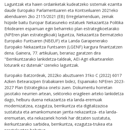
Laguntzak eta haien ordainketak kudeatzeko sistemak ezarrita
daude Europako Parlamentuaren eta Kontseiluaren 2021eko
abenduaren 2ko 2115/2021 (EB) Erregelamenduan, zeinak
hizpide baitu Europar Batasuneko estatuek Nekazaritza Politika
Erkidearen esparruan egin beharreko plan estrategikoetarako
(NPEren plan estrategikoak) laguntza, Nekazaritza Bermatzeko
Europako Funtsaren (NBEUF) eta Landa Garapenerako
Europako Nekazaritza Funtsaren (LGENF) kargura finantzatzen
dena. Gainera, 77. artikuluan, berariaz garatzen dira
"Berrikuntzarako lankidetza-taldeak, AEI-Agri elkartearekin
loturarik ez dutenak" izeneko laguntzak.
Europako Batzordeak, 2022ko abuztuaren 31ko C (2022) 6017
Azken Betearazpen Erabakiaren bidez, Espainiako NPEren 2023-
2027 Plan Estrategikoa onetsi zuen. Dokumentu horretan
jasotako neurrien artean, sektoreko eragileen arteko lankidetza
dago, helburu duena nekazaritza eta landa-eremuak
modernizatzea, ezagutza, berrikuntza eta digitalizazioa
sustatuta eta amankomunean jarrita nekazaritza- eta landa-
eremuetan, eta nekazariek horiek har ditzaten sustatuta,
ikerkuntzarako sarbidea, berrikuntza, ezagutza-trukea eta