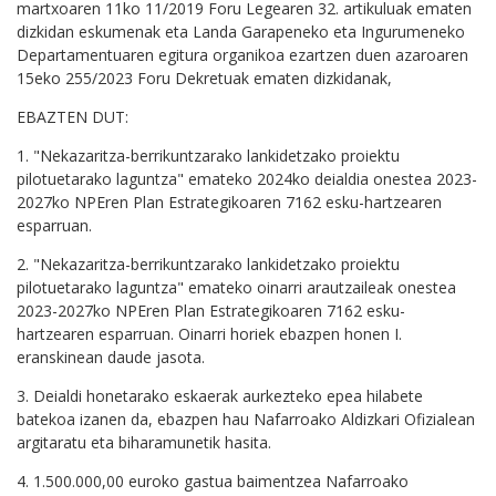
martxoaren 11ko 11/2019 Foru Legearen 32. artikuluak ematen
dizkidan eskumenak eta Landa Garapeneko eta Ingurumeneko
Departamentuaren egitura organikoa ezartzen duen azaroaren
15eko 255/2023 Foru Dekretuak ematen dizkidanak,
EBAZTEN DUT:
1. "Nekazaritza-berrikuntzarako lankidetzako proiektu
pilotuetarako laguntza" emateko 2024ko deialdia onestea 2023-
2027ko NPEren Plan Estrategikoaren 7162 esku-hartzearen
esparruan.
2. "Nekazaritza-berrikuntzarako lankidetzako proiektu
pilotuetarako laguntza" emateko oinarri arautzaileak onestea
2023-2027ko NPEren Plan Estrategikoaren 7162 esku-
hartzearen esparruan. Oinarri horiek ebazpen honen I.
eranskinean daude jasota.
3. Deialdi honetarako eskaerak aurkezteko epea hilabete
batekoa izanen da, ebazpen hau Nafarroako Aldizkari Ofizialean
argitaratu eta biharamunetik hasita.
4. 1.500.000,00 euroko gastua baimentzea Nafarroako