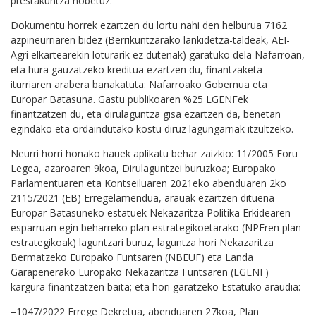
prestakuntza hobetuz.
Dokumentu horrek ezartzen du lortu nahi den helburua 7162
azpineurriaren bidez (Berrikuntzarako lankidetza-taldeak, AEI-
Agri elkartearekin loturarik ez dutenak) garatuko dela Nafarroan,
eta hura gauzatzeko kreditua ezartzen du, finantzaketa-
iturriaren arabera banakatuta: Nafarroako Gobernua eta
Europar Batasuna. Gastu publikoaren %25 LGENFek
finantzatzen du, eta dirulaguntza gisa ezartzen da, benetan
egindako eta ordaindutako kostu diruz lagungarriak itzultzeko.
Neurri horri honako hauek aplikatu behar zaizkio: 11/2005 Foru
Legea, azaroaren 9koa, Dirulaguntzei buruzkoa; Europako
Parlamentuaren eta Kontseiluaren 2021eko abenduaren 2ko
2115/2021 (EB) Erregelamendua, arauak ezartzen dituena
Europar Batasuneko estatuek Nekazaritza Politika Erkidearen
esparruan egin beharreko plan estrategikoetarako (NPEren plan
estrategikoak) laguntzari buruz, laguntza hori Nekazaritza
Bermatzeko Europako Funtsaren (NBEUF) eta Landa
Garapenerako Europako Nekazaritza Funtsaren (LGENF)
kargura finantzatzen baita; eta hori garatzeko Estatuko araudia:
–1047/2022 Errege Dekretua, abenduaren 27koa, Plan