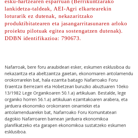
esku-hartzearen esparruan (Berrikuntzarako
lankidetza-taldeak, AEI-Agri elkartearekin
loturarik ez dutenak, nekazaritzako
produktibitatearen eta jasangarritasunaren arloko
proiektu pilotuak egitea sostengatzen dutenak).
DDBN identifikazioa: 790673.
Nafarroak, bere foru araubideari esker, eskumen esklusiboa du
nekazaritza eta abeltzaintza gaietan, ekonomiaren antolamendu
orokorrarekin bat, hala ezarrita baitago Nafarroako Foru
Eraentza Berrezarri eta Hobetzeari buruzko abuztuaren 10eko
13/1982 Lege Organikoaren 50.1.a) artikuluan. Bestalde, lege
organiko horren 56.1.a) artikuluan ezarritakoaren arabera, eta
jarduera ekonomiko orokorraren oinarriekin eta
antolamenduarekin bat, Nafarroako Foru Komunitateari
dagokio Nafarroaren barnean jarduera ekonomikoa
planifikatzeko eta garapen ekonomikoa sustatzeko eskumen
esklusiboa.