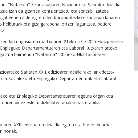
zan, "Nafarroa" Elkartasunaren Nazioarteko Sarirako deialdia
usia izan da gizartea kontzientziatu eta sentsibilizatzea
besgabeenen alde egiten den borondatezko elkartasun lanaren
ko helburuak eta giza garapena lortzen laguntzea, betiere
ta.
uzendari nagusiaren martxoaren 21eko 575/2025 Ebazpenaren
a Enpleguko Departamentuaren eta Laboral Kutxaren arteko
o gastua baimendu "Nafarroa" 2025eko Elkartasunaren
ioarteko Sariaren XXII. edizioaren deialdirako lankidetza-
omia Sozialeko eta Enpleguko Departamentuak eta Laboral
aleko eta Enpleguko Departamentuaren egitura organikoa
aren bidez esleitu dizkidaten ahalmenak erabiliz.
aren XXII. edizioaren deialdia egitea eta haren oinarriak
i horiek.