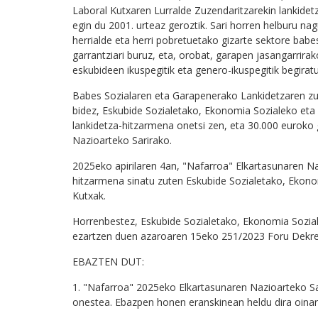
Laboral Kutxaren Lurralde Zuzendaritzarekin lankidet
egin du 2001. urteaz geroztik. Sari horren helburu nag
herrialde eta herri pobretuetako gizarte sektore ba
garrantziari buruz, eta, orobat, garapen jasangarrira
eskubideen ikuspegitik eta genero-ikuspegitik begiratu
Babes Sozialaren eta Garapenerako Lankidetzaren z
bidez, Eskubide Sozialetako, Ekonomia Sozialeko et
lankidetza-hitzarmena onetsi zen, eta 30.000 eurok
Nazioarteko Sarirako.
2025eko apirilaren 4an, "Nafarroa" Elkartasunaren Naz
hitzarmena sinatu zuten Eskubide Sozialetako, Ekon
Kutxak.
Horrenbestez, Eskubide Sozialetako, Ekonomia Sozi
ezartzen duen azaroaren 15eko 251/2023 Foru Dekretu
EBAZTEN DUT:
1. "Nafarroa" 2025eko Elkartasunaren Nazioarteko Sari
onestea. Ebazpen honen eranskinean heldu dira oinarr