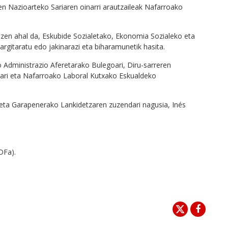
n Nazioarteko Sariaren oinarri arautzaileak Nafarroako
tzen ahal da, Eskubide Sozialetako, Ekonomia Sozialeko eta
argitaratu edo jakinarazi eta biharamunetik hasita.
 Administrazio Aferetarako Bulegoari, Diru-sarreren
ari eta Nafarroako Laboral Kutxako Eskualdeko
 eta Garapenerako Lankidetzaren zuzendari nagusia, Inés
DFa).