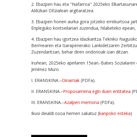
2. Ebazpen hau eta "Nafarroa" 2025eko Elkartasunare
Aldizkari Ofizialean argitaratzea.
3. Ebazpen honen aurka gora jotzeko errekurtsoa jar
Enpleguko kontseilariari zuzendua, hilabeteko epean, 
4. Ebazpen hau igortzea Idazkaritza Tekniko Nagusiko
Bermearen eta Garapenerako Lankidetzaren Zerbitzu
Zuzendaritzari, behar diren ondorioak izan ditzan.
Iruñean, 2025eko apirilaren 15ean.-Babes Sozialaren
Jiménez Muro.
I. ERANSKINA.–
Oinarriak
(PDFa).
II. ERANSKINA.–
Proposamena egin duen entitatea
(P
III. ERANSKINA.–
Azalpen memoria
(PDFa).
Ikusi deialdi osoa hemen sakatuz (
kanpoko esteka
)