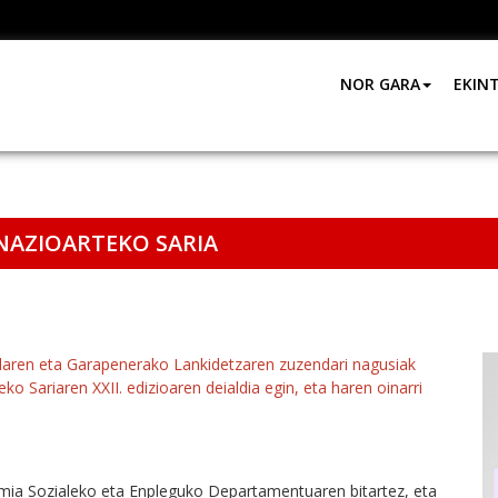
NOR GARA
EKIN
AZIOARTEKO SARIA
laren eta Garapenerako Lankidetzaren zuzendari nagusiak
 Sariaren XXII. edizioaren deialdia egin, eta haren oinarri
ia Sozialeko eta Enpleguko Departamentuaren bitartez, eta