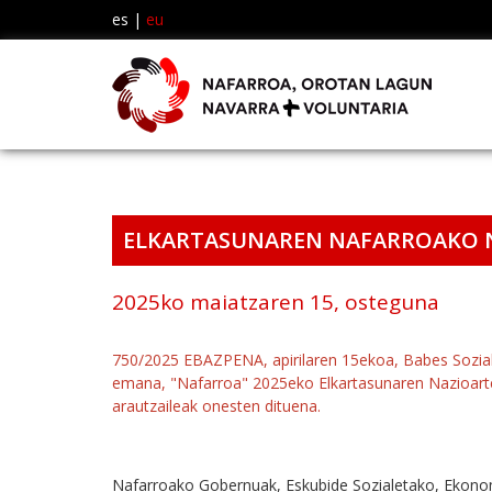
es
|
eu
ELKARTASUNAREN NAFARROAKO N
2025ko maiatzaren 15, osteguna
750/2025 EBAZPENA, apirilaren 15ekoa, Babes Sozia
emana, "Nafarroa" 2025eko Elkartasunaren Nazioarteko
arautzaileak onesten dituena.
Nafarroako Gobernuak, Eskubide Sozialetako, Ekonom