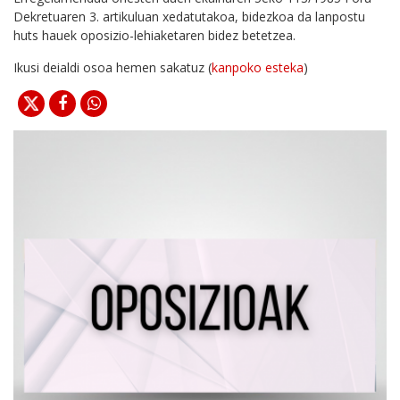
Dekretuaren 3. artikuluan xedatutakoa, bidezkoa da lanpostu
huts hauek oposizio-lehiaketaren bidez betetzea.
Ikusi deialdi osoa hemen sakatuz (
kanpoko esteka
)