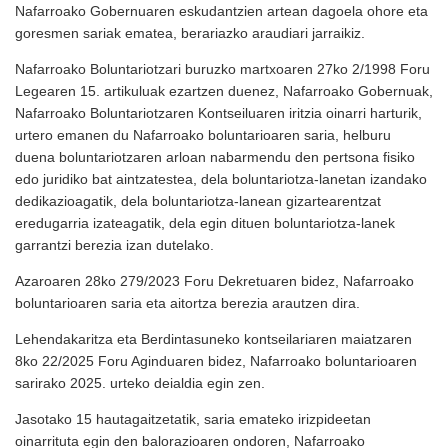
Nafarroako Gobernuaren eskudantzien artean dagoela ohore eta
goresmen sariak ematea, berariazko araudiari jarraikiz.
Nafarroako Boluntariotzari buruzko martxoaren 27ko 2/1998 Foru
Legearen 15. artikuluak ezartzen duenez, Nafarroako Gobernuak,
Nafarroako Boluntariotzaren Kontseiluaren iritzia oinarri harturik,
urtero emanen du Nafarroako boluntarioaren saria, helburu
duena boluntariotzaren arloan nabarmendu den pertsona fisiko
edo juridiko bat aintzatestea, dela boluntariotza-lanetan izandako
dedikazioagatik, dela boluntariotza-lanean gizartearentzat
eredugarria izateagatik, dela egin dituen boluntariotza-lanek
garrantzi berezia izan dutelako.
Azaroaren 28ko 279/2023 Foru Dekretuaren bidez, Nafarroako
boluntarioaren saria eta aitortza berezia arautzen dira.
Lehendakaritza eta Berdintasuneko kontseilariaren maiatzaren
8ko 22/2025 Foru Aginduaren bidez, Nafarroako boluntarioaren
sarirako 2025. urteko deialdia egin zen.
Jasotako 15 hautagaitzetatik, saria emateko irizpideetan
oinarrituta egin den balorazioaren ondoren, Nafarroako