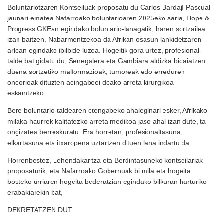
Boluntariotzaren Kontseiluak proposatu du Carlos Bardají Pascual
jaunari ematea Nafarroako boluntarioaren 2025eko saria, Hope &
Progress GKEan egindako boluntario-lanagatik, haren sortzailea
izan baitzen. Nabarmentzekoa da Afrikan osasun lankidetzaren
arloan egindako ibilbide luzea. Hogeitik gora urtez, profesional-
talde bat gidatu du, Senegalera eta Gambiara aldizka bidaiatzen
duena sortzetiko malformazioak, tumoreak edo erreduren
ondorioak dituzten adingabeei doako arreta kirurgikoa
eskaintzeko.
Bere boluntario-taldearen etengabeko ahaleginari esker, Afrikako
milaka haurrek kalitatezko arreta medikoa jaso ahal izan dute, ta
ongizatea berreskuratu. Era horretan, profesionaltasuna,
elkartasuna eta itxaropena uztartzen dituen lana indartu da.
Horrenbestez, Lehendakaritza eta Berdintasuneko kontseilariak
proposaturik, eta Nafarroako Gobernuak bi mila eta hogeita
bosteko urriaren hogeita bederatzian egindako bilkuran harturiko
erabakiarekin bat,
DEKRETATZEN DUT: