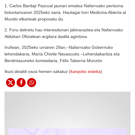
1. Carlos Bardají Pascual jaunari ematea Nafarroako pertsona
boluntarioaren 2025eko saria. Hautagai hori Medicina Abierta al
Mundo elkarteak proposatu du.
2. Foru dekretu hau interesdunari jakinaraztea eta Nafarroako
Aldizkari Ofizialean argitara dadila agintzea.
Iruñean, 2025eko urriaren 29an.–Nafarroako Gobernuko
lehendakaria, María Chivite Navascués.–Lehendakaritza eta
Berdintasuneko kontseilaria, Félix Taberna Monzón.
Ikusi deialdi osoa hemen sakatuz (
kanpoko esteka
)