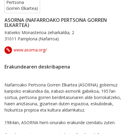
ASORNA (NAFARROAKO PERTSONA GORREN
ELKARTEA)
Iratxeko Monasterioa zeharkaldia, 2
31011 Pamplona (Nafarroa)
www.asorna.org/
Erakundearen deskribapena
Nafarroako Pertsona Gorren Elkartea (ASORNA) gobernuz
kanpoko erakundea da, irabazi-asmorik gabekoa, 1957an
sortua, pertsona gorren berdintasunaren alde borrokatzeko,
haien aniztasuna, gizartean duten espazioa, eskubideak,
hizkuntza propioa eta kultura aldarrikatuz.
1984an, ASORNA herri-onurako erakunde izendatu zuten.