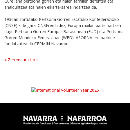
Gure lana pertsona gorren eta haien familien defentsa eta
ahalduntzea eta haien elkarte-sarea indartzea da.
1936an sortutako Pertsona Gorren Estatuko Konfederazioko
(CNSE) kide gara. CNSEren bidez, Europa mailan parte hartzen
dugu Pertsona Gorren Europar Batasunean (EUD) eta Pertsona
Gorren Munduko Federazioan (WFD). ASORNA ere bazkide
fundatzailea da CERMIN Navarran.
Zerrendara itzuli