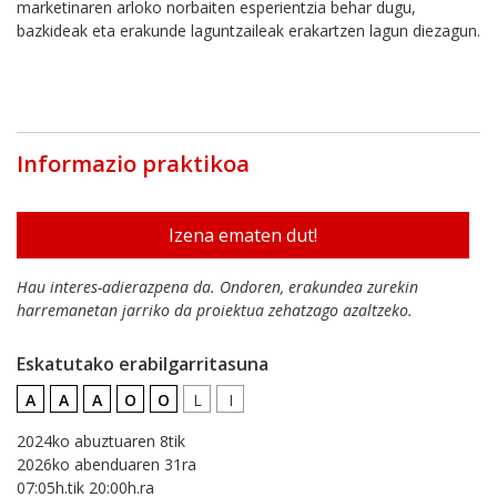
marketinaren arloko norbaiten esperientzia behar dugu,
bazkideak eta erakunde laguntzaileak erakartzen lagun diezagun.
Informazio praktikoa
Izena ematen dut!
Hau interes-adierazpena da. Ondoren, erakundea zurekin
harremanetan jarriko da proiektua zehatzago azaltzeko.
Eskatutako erabilgarritasuna
A
A
A
O
O
L
I
2024ko abuztuaren 8tik
2026ko abenduaren 31ra
07:05h.tik 20:00h.ra