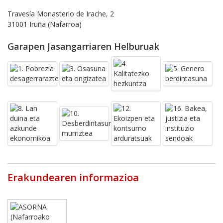
Travesía Monasterio de Irache, 2
31001 Iruña (Nafarroa)
Garapen Jasangarriaren Helburuak
Erakundearen informazioa