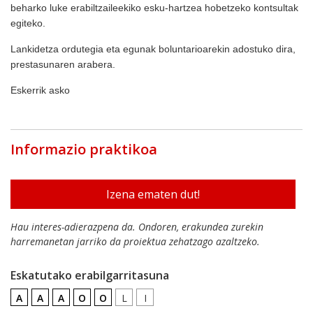
beharko luke erabiltzaileekiko esku-hartzea hobetzeko kontsultak
egiteko.
Lankidetza ordutegia eta egunak boluntarioarekin adostuko dira,
prestasunaren arabera.
Eskerrik asko
Informazio praktikoa
Izena ematen dut!
Hau interes-adierazpena da. Ondoren, erakundea zurekin
harremanetan jarriko da proiektua zehatzago azaltzeko.
Eskatutako erabilgarritasuna
A
A
A
O
O
L
I