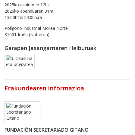
2025ko ekainaren 12tik
2026ko abenduaren 31ra
13:00h.tik 23:00h.ra
Polígono Industrial Morea Norte
31001 Iruña (Nafarroa)
Garapen Jasangarriaren Helburuak
Erakundearen informazioa
FUNDACIÓN SECRETARIADO GITANO