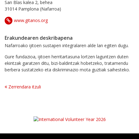
San Blas kalea 2, behea
31014 Pamplona (Nafarroa)
www.gitanos.org
Erakundearen deskribapena
Nafarroako ijitoen sustapen integralaren alde lan egiten dugu.
Gure fundazioa, ijitoen herritartasuna lortzen laguntzen duten
ekintzak garatzen ditu, bizi-baldintzak hobetzeko, tratamendu
berbera sustatzeko eta diskriminazio mota guztiak saihesteko.
Zerrendara itzuli