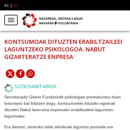
es
|
eu
Facebook
Insta
Menú
Twitter
KONTSUMOAK DITUZTEN ERABILTZAILEEI
LAGUNTZEKO PSIKOLOGOA. NABUT
GIZARTERATZE ENPRESA
SOZIOSANITARIOA
Secretariado Gitano Fundaziotik psikologian prestakuntza duen
boluntario bat bilatzen dugu, kontsumoekin lotutako egoerak
dituzten Nabut laneratze enpresako erabiltzaileei laguntzen
laguntzeko.
Era berean, zentroko talde teknikoak laguntza puntuala ere