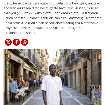
orain, berak gauza bera egiten du, jada boluntario gisa, antzeko
egoeran aurkitzen diren beste gazte batzuekin. Aurten, Youssou
Ndiayeri (23 urte) 2024ko Gazte Saria eman diote, Gazteriaren
Sarien barruan. Halaber, sarituak izan dira Lantxotegi Elkartearen
Kabia proiektua (Parte-hartze Sozialaren saria) eta Nafarroako
Proyecto Hombre Fundazioaren Suspertu programa
(Erakundearen saria).