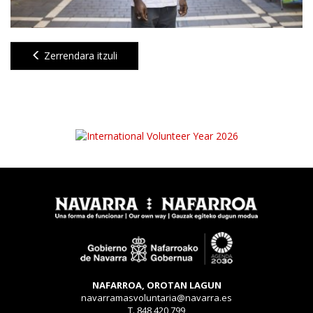
Zerrendara itzuli
NAFARROA, OROTAN LAGUN
navarramasvoluntaria@navarra.es
T. 848 420 799