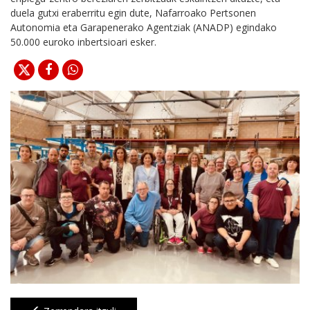
duela gutxi eraberritu egin dute, Nafarroako Pertsonen
Autonomia eta Garapenerako Agentziak (ANADP) egindako
50.000 euroko inbertsioari esker.