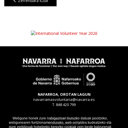
Zerrendara itzuli
NAFARROA, OROTAN LAGUN
navarramasvoluntaria@navarra.es
T. 848 420 799
Legezko oharra
Webgune honek zure nabigazioari buruzko datuak jasotzeko,
webgunearen funtzionamendurako, web-orrialdea kudeatzeko eta
Pribatutasun atala
gure zerbitzuak hobetzeko berezko cookiak zein beste batzurenak