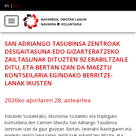
es
|
eu
Facebook
Insta
Menú
Twitter
SAN ADRIANGO TASUBINSA ZENTROAK
DESGAITASUNA EDO GIZARTERATZEKO
ZAILTASUNAK DITUZTEN 92 ERABILTZAILE
DITU, ETA BERTAN IZAN DA MAEZTU
KONTSEILARIA EGINDAKO BERRITZE-
LANAK IKUSTEN
2026ko apirilaren 28, asteartea
Eskubide Sozialetako, Ekonomia Sozialeko eta Enpleguko
kontseilaria den Carmen Maeztu San Adriango Tasubinsa
zentroan izan da gaur goizean. Bertan, lanerako ikastegiaren eta
enplegu-zentro bereziaren zerbitzuak eskaintzen dituzte, eta