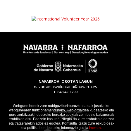
NAFARROA, OROTAN LAGUN
navarramasvoluntaria@navarra.es
T. 848 420 799
Legezko oharra
Webgune honek zure nabigazioari buruzko datuak jasotzeko,
webgunearen funtzionamendurako, web-orrialdea kudeatzeko eta
Pribatutasun atala
gure zerbitzuak hobetzeko berezko cookiak zein beste batzurenak
Cookieak
erabiltzen ditu. Edozein kasutan, zilegia da zure erabakia aldatzea
eta trataerarekin ados ez egotea. Kontsulta itzazu zure eskubideak
eta politika honi buruzko informazio guztia
hemen.