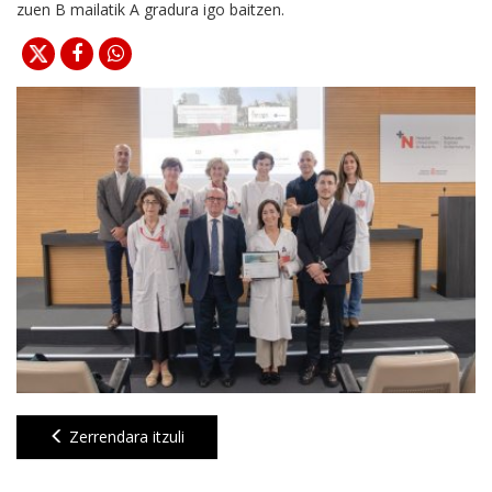
zuen B mailatik A gradura igo baitzen.
Zerrendara itzuli