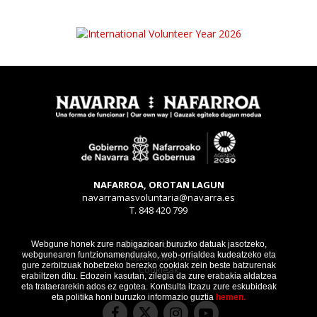
NAFARROA, OROTAN LAGUN
navarramasvoluntaria@navarra.es
T. 848 420 799
Legezko oharra
Webgune honek zure nabigazioari buruzko datuak jasotzeko,
webgunearen funtzionamendurako, web-orrialdea kudeatzeko eta
Pribatutasun atala
gure zerbitzuak hobetzeko berezko cookiak zein beste batzurenak
Cookieak
erabiltzen ditu. Edozein kasutan, zilegia da zure erabakia aldatzea
eta trataerarekin ados ez egotea. Kontsulta itzazu zure eskubideak
eta politika honi buruzko informazio guztia
hemen.
Facebook
Instagram
Youtube