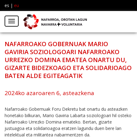
es
|
eu
Facebook
Insta
Menú
Twitter
NAFARROAKO GOBERNUAK MARIO
GAVIRIA SOZIOLOGOARI NAFARROAKO
URREZKO DOMINA EMATEA ONARTU DU,
GIZARTE BIDEZKOAGO ETA SOLIDARIOAGO
BATEN ALDE EGITEAGATIK
2024ko azaroaren 6, asteazkena
Nafarroako Gobernuak Foru Dekretu bat onartu du asteazken
honetako bilkuran, Mario Gaviria Labarta soziologoari hil osteko
Nafarroako Urrezko Domina emateko. Bertan, gizarte
justuagoa eta solidarioagoa eratzen lagundu duen bere lan
intelektual eta militantea nabarmentzen da.