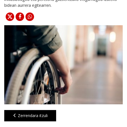
bidean aurrera egitearren.
Zerrendara itzuli