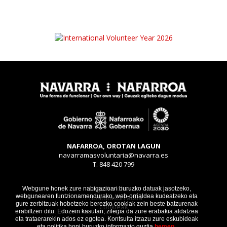
NAFARROA, OROTAN LAGUN
navarramasvoluntaria@navarra.es
T. 848 420 799
Legezko oharra
Webgune honek zure nabigazioari buruzko datuak jasotzeko,
webgunearen funtzionamendurako, web-orrialdea kudeatzeko eta
Pribatutasun atala
gure zerbitzuak hobetzeko berezko cookiak zein beste batzurenak
Cookieak
erabiltzen ditu. Edozein kasutan, zilegia da zure erabakia aldatzea
eta trataerarekin ados ez egotea. Kontsulta itzazu zure eskubideak
eta politika honi buruzko informazio guztia
hemen.