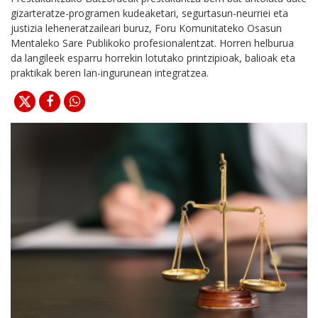
gizarteratze-programen kudeaketari, segurtasun-neurriei eta
justizia leheneratzaileari buruz, Foru Komunitateko Osasun
Mentaleko Sare Publikoko profesionalentzat. Horren helburua
da langileek esparru horrekin lotutako printzipioak, balioak eta
praktikak beren lan-ingurunean integratzea.