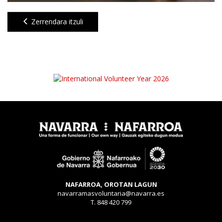
Zerrendara itzuli
NAFARROA, OROTAN LAGUN
navarramasvoluntaria@navarra.es
T. 848 420 799