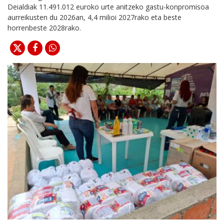
Deialdiak 11.491.012 euroko urte anitzeko gastu-konpromisoa
aurreikusten du 2026an, 4,4 milioi 2027rako eta beste
horrenbeste 2028rako.