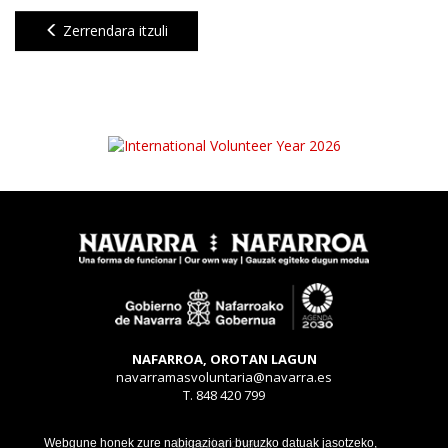
Zerrendara itzuli
NAFARROA, OROTAN LAGUN
navarramasvoluntaria@navarra.es
T. 848 420 799
Legezko oharra
Webgune honek zure nabigazioari buruzko datuak jasotzeko,