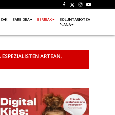
Facebook
Instagram
Youtube
Twitter
TZAK
SARBIDEA
BERRIAK
BOLUNTARIOTZA
PLANA
ESPEZIALISTEN ARTEAN,