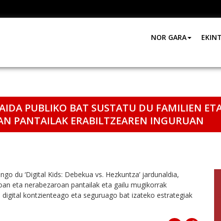
NOR GARA
EKIN
DA PUBLIKO BAT SUSTATU DU FAMILIEN ETA 
N PANTAILAK ERABILTZEAREN INGURUAN
o du ‘Digital Kids: Debekua vs. Hezkuntza’ jardunaldia,
roan eta nerabezaroan pantailak eta gailu mugikorrak
 digital kontzienteago eta seguruago bat izateko estrategiak