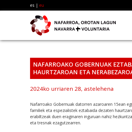
es
|
eu
NAFARROAKO GOBERNUAK EZTABAI
HAURTZAROAN ETA NERABEZAROA
2024ko urriaren 28, astelehena
Nafarroako Gobernuak datorren azaroaren 15ean eging
familiek eta espezialistek eztabaida dezaten haurtza
erabiltzeak duen eraginaren inguruan nahiz hezkuntza
eta tresnak ezagutzearren.