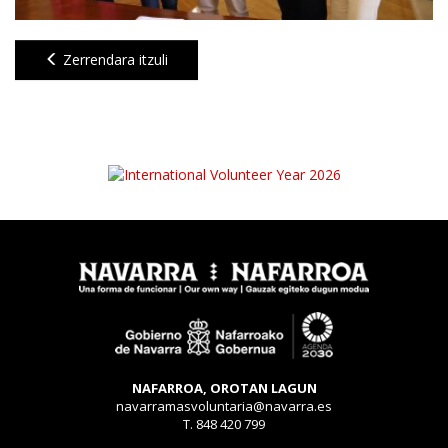
Zerrendara itzuli
NAFARROA, OROTAN LAGUN
navarramasvoluntaria@navarra.es
T. 848 420 799