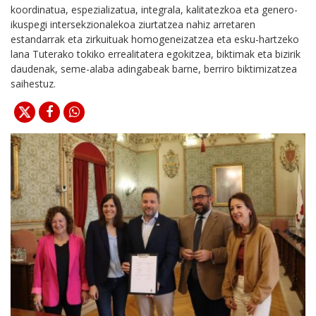
koordinatua, espezializatua, integrala, kalitatezkoa eta genero-
ikuspegi intersekzionalekoa ziurtatzea nahiz arretaren
estandarrak eta zirkuituak homogeneizatzea eta esku-hartzeko
lana Tuterako tokiko errealitatera egokitzea, biktimak eta bizirik
daudenak, seme-alaba adingabeak barne, berriro biktimizatzea
saihestuz.