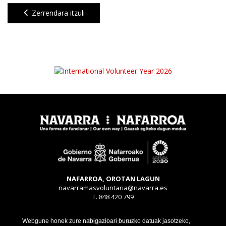
Zerrendara itzuli
NAFARROA, OROTAN LAGUN
navarramasvoluntaria@navarra.es
T. 848 420 799
Legezko oharra
Webgune honek zure nabigazioari buruzko datuak jasotzeko,