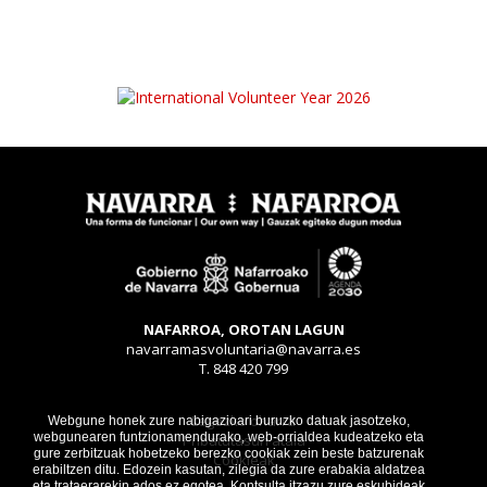
NAFARROA, OROTAN LAGUN
navarramasvoluntaria@navarra.es
T. 848 420 799
Legezko oharra
Webgune honek zure nabigazioari buruzko datuak jasotzeko,
webgunearen funtzionamendurako, web-orrialdea kudeatzeko eta
Pribatutasun atala
gure zerbitzuak hobetzeko berezko cookiak zein beste batzurenak
Cookieak
erabiltzen ditu. Edozein kasutan, zilegia da zure erabakia aldatzea
eta trataerarekin ados ez egotea. Kontsulta itzazu zure eskubideak