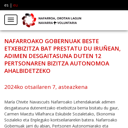
es
|
eu
Facebook
Insta
Menú
Twitter
NAFARROAKO GOBERNUAK BESTE
ETXEBIZITZA BAT PRESTATU DU IRUÑEAN,
ADIMEN DESGAITASUNA DUTEN 12
PERTSONAREN BIZITZA AUTONOMOA
AHALBIDETZEKO
2024ko otsailaren 7, asteazkena
María Chivite Navascués Nafarroako Lehendakariak adimen
desgaitasuna dutenentzako etxebizitza berria bisitatu du gaur,
Carmen Maeztu Villafranca Eskubide Sozialetako, Ekonomia
Sozialeko eta Enpleguko kontseilariarekin batera. Nafarroako
Gobernuak jarri du abian, Pertsonen Autonomiarako eta