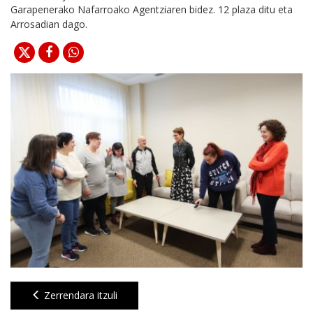
Garapenerako Nafarroako Agentziaren bidez. 12 plaza ditu eta
Arrosadian dago.
Zerrendara itzuli