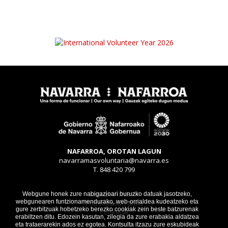
NAFARROA, OROTAN LAGUN
navarramasvoluntaria@navarra.es
T. 848 420 799
Legezko oharra
Webgune honek zure nabigazioari buruzko datuak jasotzeko,
webgunearen funtzionamendurako, web-orrialdea kudeatzeko eta
Pribatutasun atala
gure zerbitzuak hobetzeko berezko cookiak zein beste batzurenak
Cookieak
erabiltzen ditu. Edozein kasutan, zilegia da zure erabakia aldatzea
eta trataerarekin ados ez egotea. Kontsulta itzazu zure eskubideak