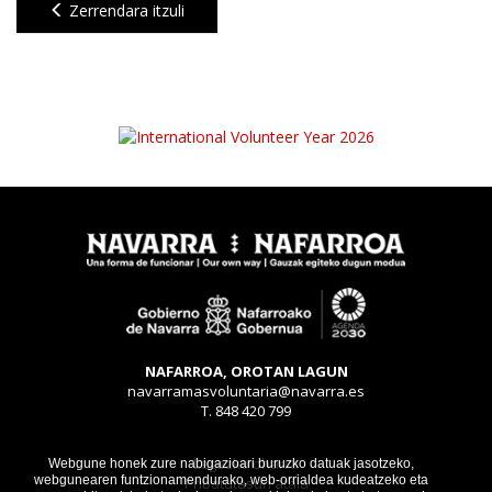
Zerrendara itzuli
NAFARROA, OROTAN LAGUN
navarramasvoluntaria@navarra.es
T. 848 420 799
Legezko oharra
Webgune honek zure nabigazioari buruzko datuak jasotzeko,
webgunearen funtzionamendurako, web-orrialdea kudeatzeko eta
Pribatutasun atala