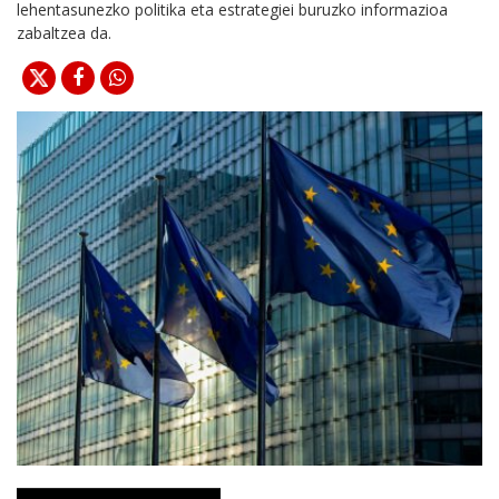
lehentasunezko politika eta estrategiei buruzko informazioa
zabaltzea da.