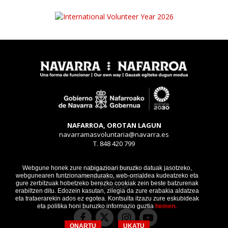
NAFARROA, OROTAN LAGUN
navarramasvoluntaria@navarra.es
T. 848 420 799
Legezko oharra
Webgune honek zure nabigazioari buruzko datuak jasotzeko,
webgunearen funtzionamendurako, web-orrialdea kudeatzeko eta
Pribatutasun atala
gure zerbitzuak hobetzeko berezko cookiak zein beste batzurenak
Cookieak
erabiltzen ditu. Edozein kasutan, zilegia da zure erabakia aldatzea
eta trataerarekin ados ez egotea. Kontsulta itzazu zure eskubideak
eta politika honi buruzko informazio guztia
hemen.
Facebook
Instagram
Youtube
Twitter
ONARTU
UKATU