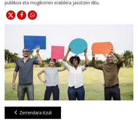
publikoa eta mugikorren erabilera jasotzen ditu.
Zerrendara itzuli