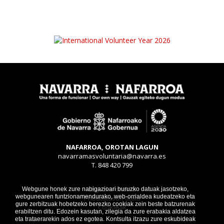
NAFARROA, OROTAN LAGUN
navarramasvoluntaria@navarra.es
T. 848 420 799
Legezko oharra
Webgune honek zure nabigazioari buruzko datuak jasotzeko,
webgunearen funtzionamendurako, web-orrialdea kudeatzeko eta
Pribatutasun atala
gure zerbitzuak hobetzeko berezko cookiak zein beste batzurenak
Cookieak
erabiltzen ditu. Edozein kasutan, zilegia da zure erabakia aldatzea
eta trataerarekin ados ez egotea. Kontsulta itzazu zure eskubideak