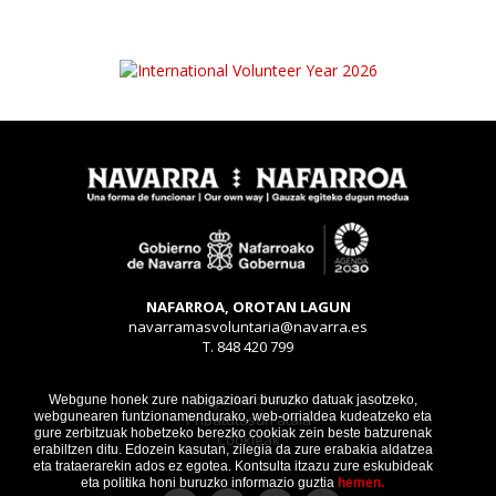
NAFARROA, OROTAN LAGUN
navarramasvoluntaria@navarra.es
T. 848 420 799
Legezko oharra
Webgune honek zure nabigazioari buruzko datuak jasotzeko,
webgunearen funtzionamendurako, web-orrialdea kudeatzeko eta
Pribatutasun atala
gure zerbitzuak hobetzeko berezko cookiak zein beste batzurenak
Cookieak
erabiltzen ditu. Edozein kasutan, zilegia da zure erabakia aldatzea
eta trataerarekin ados ez egotea. Kontsulta itzazu zure eskubideak
eta politika honi buruzko informazio guztia
hemen.