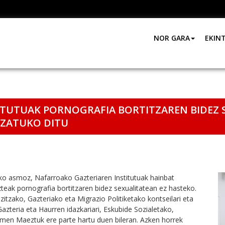
NOR GARA
EKIN
ITUTUAK PORNOGRAFIA BORTITZAREN BIDEZ 
ZATUKO DITU
iteko asmoz, Nafarroako Gazteriaren Institutuak hainbat
teak pornografia bortitzaren bidez sexualitatean ez hasteko.
zitzako, Gazteriako eta Migrazio Politiketako kontseilari eta
zteria eta Haurren idazkariari, Eskubide Sozialetako,
men Maeztuk ere parte hartu duen bileran. Azken horrek