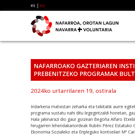
es
|
eu
NAFARROAKO GAZTERIAREN INST
PREBENITZEKO PROGRAMAK BULT
2024ko urtarrilaren 19, ostirala
Indarkeria matxistari zeharka eta txikitatik aurre eg
programa sustatu nahi ditu legegintzaldi honetan, gaz
Hala jakinarazi dio gaur goizean Begoña Alfaro Etxebi
hirugarren lehendakariordeak Rubén Pérez Estatuko Ga
Ekonomia Sozialeko eta Enpleguko kontseilari Mª Car