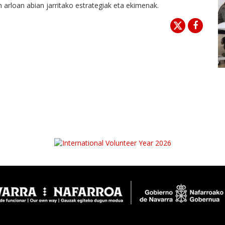
 arloan abian jarritako estrategiak eta ekimenak.