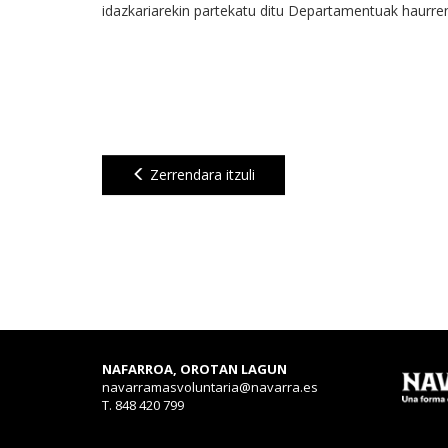
idazkariarekin partekatu ditu Departamentuak haurren
Zerrendara itzuli
NAFARROA, OROTAN LAGUN
navarramasvoluntaria@navarra.es
T. 848 420 799