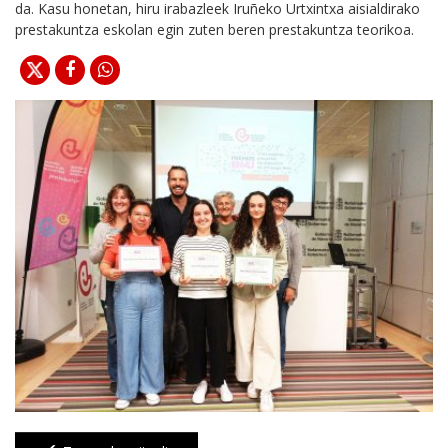
da. Kasu honetan, hiru irabazleek Iruñeko Urtxintxa aisialdirako
prestakuntza eskolan egin zuten beren prestakuntza teorikoa.