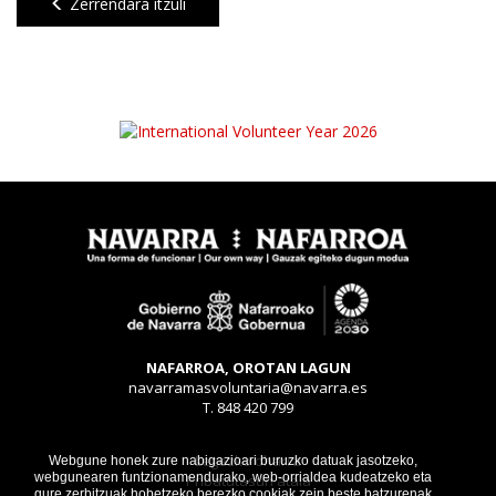
Zerrendara itzuli
NAFARROA, OROTAN LAGUN
navarramasvoluntaria@navarra.es
T. 848 420 799
Legezko oharra
Webgune honek zure nabigazioari buruzko datuak jasotzeko,
webgunearen funtzionamendurako, web-orrialdea kudeatzeko eta
Pribatutasun atala
gure zerbitzuak hobetzeko berezko cookiak zein beste batzurenak