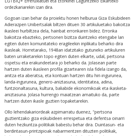
LGTBIQ+ Errefuxiatuei eta Etorkinei Laguntzeko Elkarteko
ordezkariarekin izan dira.
Gogoan izan behar da proiektu honen helburua Giza Eskubideen
Adierazpen Unibertsalak biltzen dituen 30 artikuluetako bakoitza
ikasleei hurbiltzea dela, hainbat erronkaren bidez. Erronka
bakoitza ebazteko, pertsonen bizitza duintzeko etengabe lan
egiten duten komunitateko eragileekin inplikatu beharko dira
ikasleak. Horretarako, 1948an idatzitako gutuneko artikuluren
baten urraketarekin topo egiten duten elkarte, udal, pertsona
ospetsu eta erakundeetara jo beharko da. Jolasean parte
hartzen duten ikasleen profila gizartearen isla fidela izango da,
anitza eta aberatsa, eta kontuan hartzen ditu hiri-ingurunea,
landa-ingurunea, genero-aniztasuna, identitatea, adina,
funtzionaltasuna, kultura, baliabide ekonomikoak eta ikasketa-
aniztasuna. Jolasa hurrengo maiatzean amaituko da, parte
hartzen duten ikasle guztien topaketarekin.
Ollo lehendakariordeak azpimarratu duenez, "pertsona
guztientzako giza eskubideen errespetua eta defentsa oinarri
duten hezkuntza-politikak babestu behar dira. Duintasun- eta
berdintasun-printzipioak nabarmentzen dituzten politikak,