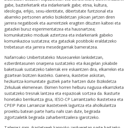
gabe, bazterketarik eta indarkeriarik gabe; etnia, kultura,
ideologia, erlijio, sexu-identitate, dibertsitate funtzional eta
abarreko pertsonen arteko bizikidetzan jokoan jartzen diren
jarrera negatiboek eta aurreiritziek eragiten dituzten kalteei eta
gatazkei buruz esperimentatzea eta hausnartzea;
komunikatzeko moduak aztertzea eta indarkeriarik gabeko
komunikazioa sustatzea; eta gatazkak positiboki eraldatzeko
trebetasun eta jarrera mesedegarriak barneratzea.
Nafarroako Unibertsitateko Museoarekin lankidetzan,
ezberdintasunen onarpena sustatzeko eta ikasgelan jokabide
baketsuak sustatzeko tailerrak ere eskaintzen dira, elkarrekin eta
gizartean bizitzen ikasteko. Gainera, ikastetxe askotan,
hezkuntza-komunitate guztiek parte hartzen dute Bizikidetza
Zirkuluak ekimenean. Ekimen horren helburu nagusia elkarrizketa
sustatzeko tresnak lantzea eta espazioak sortzea da. Ikasturte
honetako berrikuntza gisa, IESO-CP Larraintzarko Ikastetxea eta
CPEIP Patxi Larrainzar ikastetxeek laguntza eta aholkularitza
proiektu batean parte hartu nahi izan dute, begirada
zigortzailetik begirada zaharberritzailera igarotzeko.
Tailerrez gain, ikastetxeek kanpoko jardueretan parte hartzeko