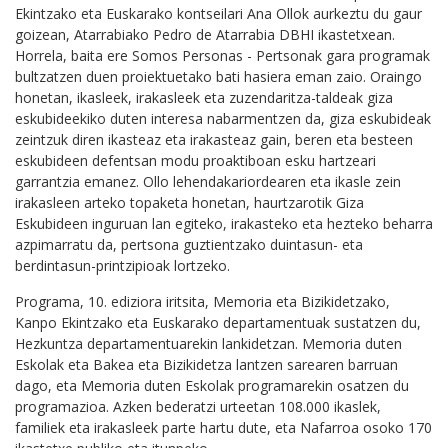
Ekintzako eta Euskarako kontseilari Ana Ollok aurkeztu du gaur
goizean, Atarrabiako Pedro de Atarrabia DBHI ikastetxean.
Horrela, baita ere Somos Personas - Pertsonak gara programak
bultzatzen duen proiektuetako bati hasiera eman zaio. Oraingo
honetan, ikasleek, irakasleek eta zuzendaritza-taldeak giza
eskubideekiko duten interesa nabarmentzen da, giza eskubideak
zeintzuk diren ikasteaz eta irakasteaz gain, beren eta besteen
eskubideen defentsan modu proaktiboan esku hartzeari
garrantzia emanez. Ollo lehendakariordearen eta ikasle zein
irakasleen arteko topaketa honetan, haurtzarotik Giza
Eskubideen inguruan lan egiteko, irakasteko eta hezteko beharra
azpimarratu da, pertsona guztientzako duintasun- eta
berdintasun-printzipioak lortzeko.
Programa, 10. ediziora iritsita, Memoria eta Bizikidetzako,
Kanpo Ekintzako eta Euskarako departamentuak sustatzen du,
Hezkuntza departamentuarekin lankidetzan. Memoria duten
Eskolak eta Bakea eta Bizikidetza lantzen sarearen barruan
dago, eta Memoria duten Eskolak programarekin osatzen du
programazioa. Azken bederatzi urteetan 108.000 ikaslek,
familiek eta irakasleek parte hartu dute, eta Nafarroa osoko 170