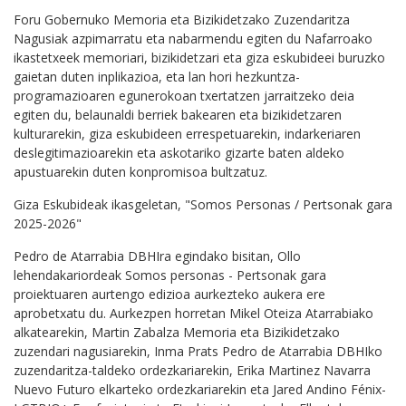
Foru Gobernuko Memoria eta Bizikidetzako Zuzendaritza
Nagusiak azpimarratu eta nabarmendu egiten du Nafarroako
ikastetxeek memoriari, bizikidetzari eta giza eskubideei buruzko
gaietan duten inplikazioa, eta lan hori hezkuntza-
programazioaren egunerokoan txertatzen jarraitzeko deia
egiten du, belaunaldi berriek bakearen eta bizikidetzaren
kulturarekin, giza eskubideen errespetuarekin, indarkeriaren
deslegitimazioarekin eta askotariko gizarte baten aldeko
apustuarekin duten konpromisoa bultzatuz.
Giza Eskubideak ikasgeletan, "Somos Personas / Pertsonak gara
2025-2026"
Pedro de Atarrabia DBHIra egindako bisitan, Ollo
lehendakariordeak Somos personas - Pertsonak gara
proiektuaren aurtengo edizioa aurkezteko aukera ere
aprobetxatu du. Aurkezpen horretan Mikel Oteiza Atarrabiako
alkatearekin, Martin Zabalza Memoria eta Bizikidetzako
zuzendari nagusiarekin, Inma Prats Pedro de Atarrabia DBHIko
zuzendaritza-taldeko ordezkariarekin, Erika Martinez Navarra
Nuevo Futuro elkarteko ordezkariarekin eta Jared Andino Fénix-