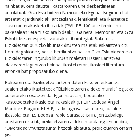
hainbat aukera dituzte, ikastaroaren une desberdinetan
antolatuak: Giza Eskubideen Nazioarteko Eguna, Begirada bat
arteetatik jardunaldiak, antzezlanak, lehiaketak eta ikastetxez
ikastetxe erakusketa ibiltariak ("WILPF: 100 urte feminismo
bakezalean" eta "Eskolara bideak"). Gainera, Memorian eta Giza
Eskubideetan espezializatutako Liburutegiak Bakea eta
Bizikidetzari buruzko liburuak dituzten maletak eskaintzen ditu.
Horri dagokionez, beste berrikuntza bat da Giza Eskubideen eta
Bizikidetzaren inguruko liburuen maletari Hasier Larretxea
idazlearen laguntzea hainbat ikastetxetan, ikasleei literatura-
erronka bat proposatuko diena.
Bakearen eta Bizikidetza lantzen duten Eskolen eskaintza
udalerrietako ikastetxeek "Bizikidetzaren aldeko murala" egiteko
aukerarekin osatzen da. Egun hauetan, Lodosako
ikastetxeetako ikasle eta irakasleak (CPEIP Lodosa Ángel
Martínez Baigorri HLHIP; La Milagrosa ikastetxea; Ibaialde
Ikastola; eta IES Lodosa Pablo Sarasate BHI), Jon Zabalegui
artistaren eskutik, bizikidetzaren aldeko murala egiten ari dira,
"Diversidad"/"Aniztasuna" hitzetik abiatuta, proiektuaren oinarri
gisa.