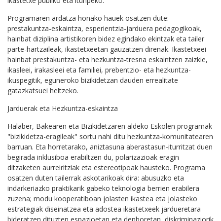
ikastetxe publiko eta itunpeko.
Programaren ardatza honako hauek osatzen dute:
prestakuntza-eskaintza, esperientzia-jarduera pedagogikoak,
hainbat diziplina artistikoren bidez egindako ekintzak eta tailer
parte-hartzaileak, ikastetxeetan gauzatzen direnak. Ikastetxeei
hainbat prestakuntza- eta hezkuntza-tresna eskaintzen zaizkie,
ikasleei, irakasleei eta familiei, prebentzio- eta hezkuntza-
ikuspegitik, eguneroko bizikidetzan dauden errealitate
gatazkatsuei heltzeko.
Jarduerak eta Hezkuntza-eskaintza
Halaber, Bakearen eta Bizikidetzaren aldeko Eskolen programak
"bizikidetza-eragileak" sortu nahi ditu hezkuntza-komunitatearen
barruan. Eta horretarako, aniztasuna aberastasun-iturritzat duen
begirada inklusiboa erabiltzen du, polarizazioak eragin
ditzaketen aurreiritziak eta estereotipoak hausteko. Programa
osatzen duten tailerrak askotarikoak dira: abusuzko eta
indarkeriazko praktikarik gabeko teknologia berrien erabilera
zuzena; modu kooperatiboan jolasten ikastea eta jolasteko
estrategiak diseinatzea eta adostea ikastetxeek jardueretara
bideratzen dituzten espazioetan eta denboretan, diskriminaziorik