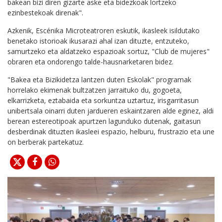
bakean bizi diren gizarte aske eta bidezkoak lortzeko
ezinbestekoak direnak".
Azkenik, Escénika Microteatroren eskutik, ikasleek isildutako
benetako istorioak ikusarazi ahal izan dituzte, entzuteko,
samurtzeko eta aldatzeko espazioak sortuz, "Club de mujeres"
obraren eta ondorengo talde-hausnarketaren bidez.
"Bakea eta Bizikidetza lantzen duten Eskolak" programak
horrelako ekimenak bultzatzen jarraituko du, gogoeta,
elkarrizketa, eztabaida eta sorkuntza uztartuz, irisgarritasun
unibertsala oinarri duten jardueren eskaintzaren alde eginez, aldi
berean estereotipoak apurtzen lagunduko dutenak, gaitasun
desberdinak dituzten ikasleei espazio, helburu, frustrazio eta une
on berberak partekatuz.