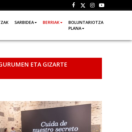
Facebook
Instagram
Youtube
Twitter
TZAK
SARBIDEA
BERRIAK
BOLUNTARIOTZA
PLANA
NGURUMEN ETA GIZARTE