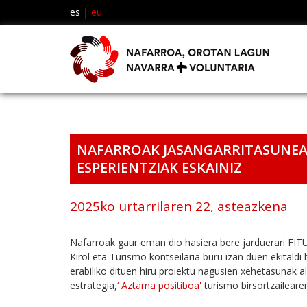
es
|
eu
NAFARROAK JASANGARRITASUNEAN
ESPERIENTZIAK ESKAINIZ
2025ko urtarrilaren 22, asteazkena
Nafarroak gaur eman dio hasiera bere jarduerari FIT
Kirol eta Turismo kontseilaria buru izan duen ekitald
erabiliko dituen hiru proiektu nagusien xehetasunak a
estrategia,
‘ Aztarna positiboa'
turismo birsortzaileare