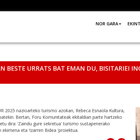
NOR GARA
EKIN
 BESTE URRATS BAT EMAN DU, BISITARIEI I
UR 2025 nazioarteko turismo azokan, Rebeca Esnaola Kultura,
i batekin. Bertan, Foru Komunitateak ekitaldian parte hartzeko
letu dira: ‘Zaindu gure sekretua' turismo sustapenerako
n ekimena eta ‘Izarren Bidea 'proiektua.