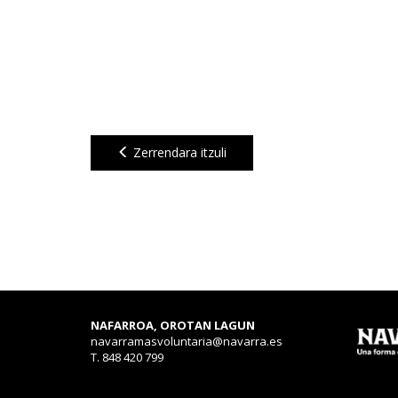
Zerrendara itzuli
NAFARROA, OROTAN LAGUN
navarramasvoluntaria@navarra.es
T. 848 420 799