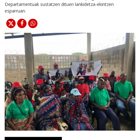
Departamentuak sustatzen dituen lankidetza-ekintzen
esparruan.