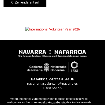
Zerrendara itzuli
NAFARROA, OROTAN LAGUN
navarramasvoluntaria@navarra.es
T. 848 420 799
Legezko oharra
Webgune honek zure nabigazioari buruzko datuak jasotzeko,
webgunearen funtzionamendurako, web-orrialdea kudeatzeko eta
Pribatutasun atala