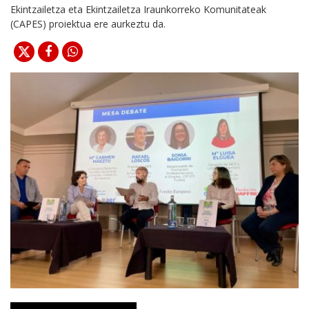
Ekintzailetza eta Ekintzailetza Iraunkorreko Komunitateak
(CAPES) proiektua ere aurkeztu da.