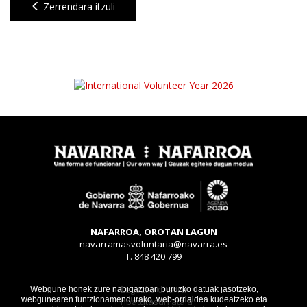
Zerrendara itzuli
NAFARROA, OROTAN LAGUN
navarramasvoluntaria@navarra.es
T. 848 420 799
Legezko oharra
Webgune honek zure nabigazioari buruzko datuak jasotzeko,
webgunearen funtzionamendurako, web-orrialdea kudeatzeko eta
Pribatutasun atala