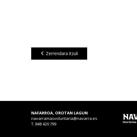
Zerrendara itzuli
NAFARROA, OROTAN LAGUN
navarramasvoluntaria@navarra.es
T. 848 420 799