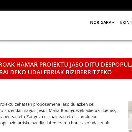
NOR GARA
EKIN
ROAK HAMAR PROIEKTU JASO DITU DESPOPU
RALDEKO UDALERRIAK BIZIBERRITZEKO
proiektu zehatzen proposamena jaso du azken sei
ko zuzendari nagusi Jesús María Rodríguezek adierazi duenez,
erapenean eta Zangoza eskualdean eta Lizarraldean
populazio arrisku handia duten eremu horietako udalerriak