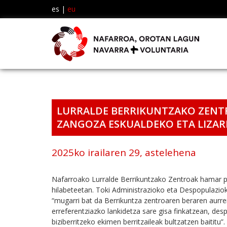
es
|
eu
LURRALDE BERRIKUNTZAKO ZENT
ZANGOZA ESKUALDEKO ETA LIZAR
2025ko irailaren 29, astelehena
Nafarroako Lurralde Berrikuntzako Zentroak hamar 
hilabeteetan. Toki Administrazioko eta Despopulazio
“mugarri bat da Berrikuntza zentroaren beraren aurr
erreferentziazko lankidetza sare gisa finkatzean, des
biziberritzeko ekimen berritzaileak bultzatzen baititu”.