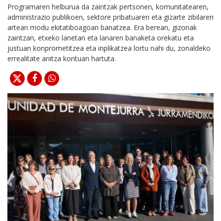
Programaren helburua da zaintzak pertsonen, komunitatearen,
administrazio publikoen, sektore pribatuaren eta gizarte zibilaren
artean modu ekitatiboagoan banatzea. Era berean, gizonak
zaintzan, etxeko lanetan eta lanaren banaketa orekatu eta
justuan konprometitzea eta inplikatzea lortu nahi du, zonaldeko
errealitate anitza kontuan hartuta.