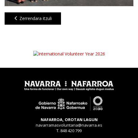
Zerrendara itzuli
NAFARROA, OROTAN LAGUN
navarramasvoluntaria@navarra.es
T. 848 420 799