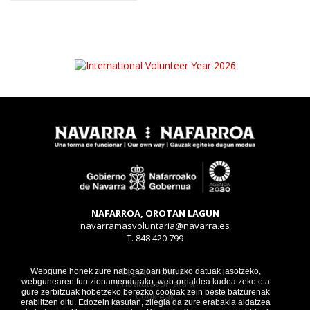
NAFARROA, OROTAN LAGUN
navarramasvoluntaria@navarra.es
T. 848 420 799
Legezko oharra
Webgune honek zure nabigazioari buruzko datuak jasotzeko,
webgunearen funtzionamendurako, web-orrialdea kudeatzeko eta
Pribatutasun atala
gure zerbitzuak hobetzeko berezko cookiak zein beste batzurenak
Cookieak
erabiltzen ditu. Edozein kasutan, zilegia da zure erabakia aldatzea