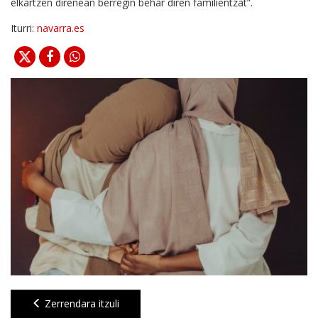
elkartzen direnean berregin behar diren familientzat”.
Iturri:
navarra.es
Zerrendara itzuli