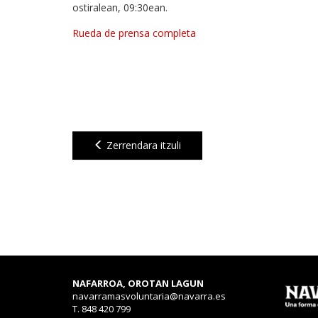
ostiralean, 09:30ean.
Rueda de prensa completa
Zerrendara itzuli
NAFARROA, OROTAN LAGUN
navarramasvoluntaria@navarra.es
T. 848 420 799