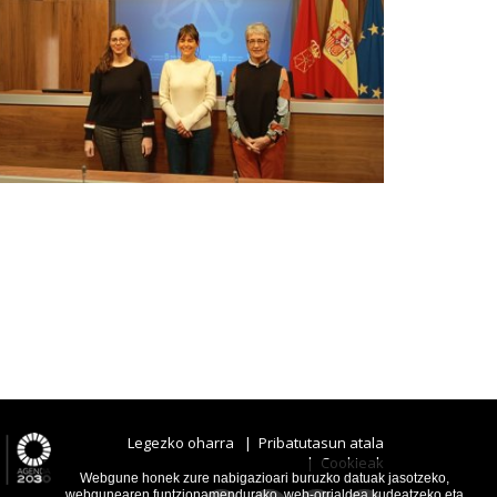
Legezko oharra
|
Pribatutasun atala
|
Cookieak
Webgune honek zure nabigazioari buruzko datuak jasotzeko,
webgunearen funtzionamendurako, web-orrialdea kudeatzeko eta