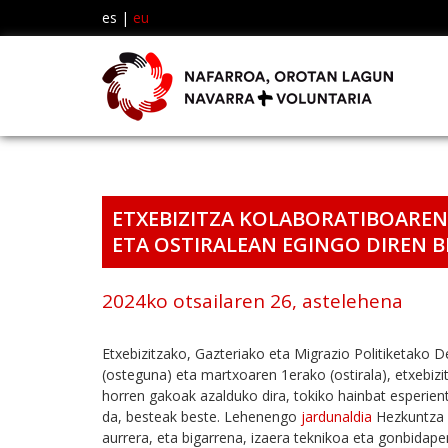
es
|
eu
ETXEBIZITZA KOLABORATIBOAREN 
ETA OSTIRALEAN EGINGO DIREN 
2024ko otsailaren 26, astelehena
Etxebizitzako, Gazteriako eta Migrazio Politiketako D
(osteguna) eta martxoaren 1erako (ostirala), etxebizi
horren gakoak azalduko dira, tokiko hainbat esperient
da, besteak beste. Lehenengo
jardunaldia
Hezkuntza 
aurrera, eta bigarrena, izaera teknikoa eta gonbidape