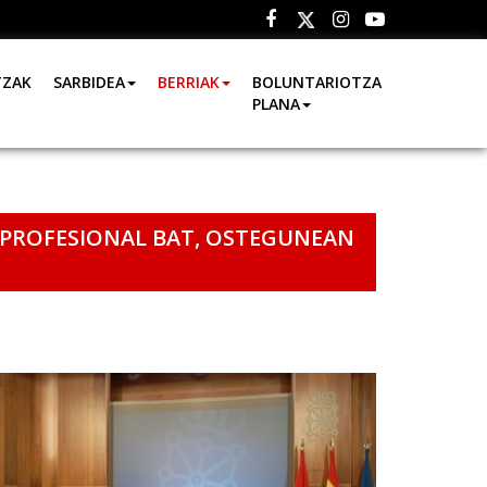
Facebook
Instagram
Youtube
Twitter
TZAK
SARBIDEA
BERRIAK
BOLUNTARIOTZA
PLANA
R PROFESIONAL BAT, OSTEGUNEAN