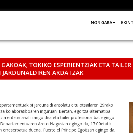
NOR GARA
EKIN
GAKOAK, TOKIKO ESPERIENTZIAK ETA TAILE
BI JARDUNALDIREN ARDATZAK
epartamentuak bi jardunaldi antolatu ditu otsailaren 29rako
tza kolaboratiboaren inguruan. Bertan, egoitza-alternatiba
zia entzun ahal izango dira eta tailer profesional bat egingo
Departamentuaren Areto Nagusian egingo da, 17:00etatik
n erreserbatua duena, Fuerte el Príncipe Egoitzan egingo da,