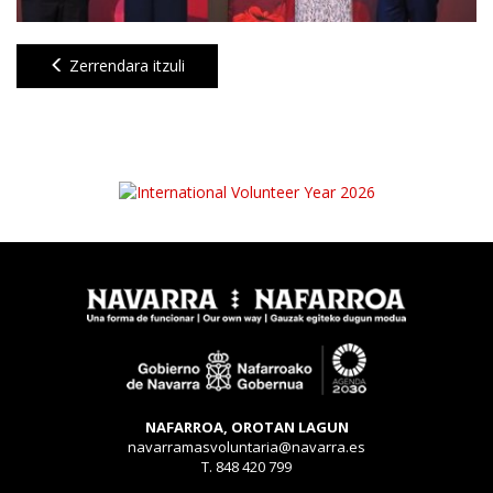
Zerrendara itzuli
NAFARROA, OROTAN LAGUN
navarramasvoluntaria@navarra.es
T. 848 420 799