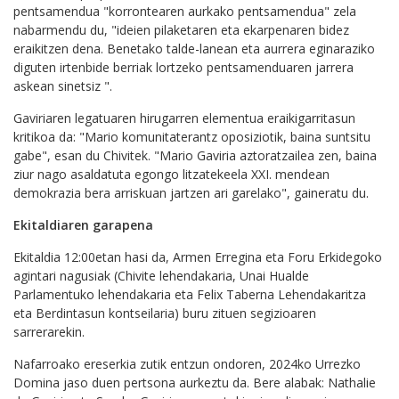
pentsamendua "korrontearen aurkako pentsamendua" zela
nabarmendu du, "ideien pilaketaren eta ekarpenaren bidez
eraikitzen dena. Benetako talde-lanean eta aurrera eginaraziko
diguten irtenbide berriak lortzeko pentsamenduaren jarrera
askean sinetsiz ".
Gaviriaren legatuaren hirugarren elementua eraikigarritasun
kritikoa da: "Mario komunitaterantz oposiziotik, baina suntsitu
gabe", esan du Chivitek. "Mario Gaviria aztoratzailea zen, baina
ziur nago asaldatuta egongo litzatekeela XXI. mendean
demokrazia bera arriskuan jartzen ari garelako", gaineratu du.
Ekitaldiaren garapena
Ekitaldia 12:00etan hasi da, Armen Erregina eta Foru Erkidegoko
agintari nagusiak (Chivite lehendakaria, Unai Hualde
Parlamentuko lehendakaria eta Felix Taberna Lehendakaritza
eta Berdintasun kontseilaria) buru zituen segizioaren
sarrerarekin.
Nafarroako ereserkia zutik entzun ondoren, 2024ko Urrezko
Domina jaso duen pertsona aurkeztu da. Bere alabak: Nathalie