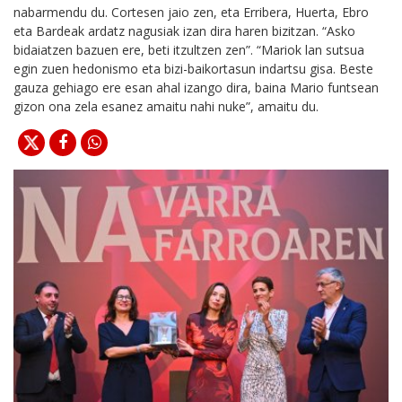
nabarmendu du. Cortesen jaio zen, eta Erribera, Huerta, Ebro
eta Bardeak ardatz nagusiak izan dira haren bizitzan. “Asko
bidaiatzen bazuen ere, beti itzultzen zen”. “Mariok lan sutsua
egin zuen hedonismo eta bizi-baikortasun indartsu gisa. Beste
gauza gehiago ere esan ahal izango dira, baina Mario funtsean
gizon ona zela esanez amaitu nahi nuke”, amaitu du.