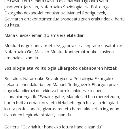
de Gaviria eta Sandra Gaviria eszenatokira igo dira saria
jasotzera. Jarraian, Nafarroako Soziologia eta Politologia
Elkargoko dekano-lehendakariak, Manuel Rodríguezek,
Gaviriaren errekonozimendua proposatu zuen erakundeak, hartu
du hitza.
Maria Chivitek eman dio amaiera ekitaldiari.
Musikari dagokionez, metalez, gitarraz eta sopranoz osatutako
Nafarroako Goi Mailako Musika Kontserbatorioko ikasleen
emanaldia izan da.
Soziologia eta Politologia Elkargoko dekanoaren hitzak
Bestalde, Nafarroako Soziologia eta Politologia Elkargoko
dekano-lehendakaria den Manuel Rodriguezek Elkargoa pozik
dagoela adierazi du, ekintza horrek lanbiderako duen
esanahiarengatik. “Ezbairik gabe, Mariok sari hau merezi zuen,
haren bizitza emankorra eta bizia beti egon baita soziologiari
lotuta profesionalki, gizartearen eta haren aldaketen inguruan
izan duen begirada bitxiari”, esan du.
Gainera, “Gaviriak lur honekiko lotura handia izan du”,