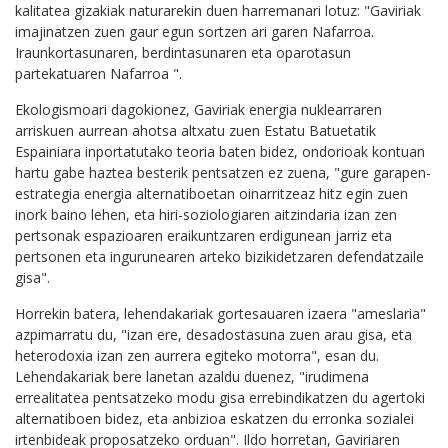
kalitatea gizakiak naturarekin duen harremanari lotuz: "Gaviriak
imajinatzen zuen gaur egun sortzen ari garen Nafarroa.
Iraunkortasunaren, berdintasunaren eta oparotasun
partekatuaren Nafarroa ".
Ekologismoari dagokionez, Gaviriak energia nuklearraren
arriskuen aurrean ahotsa altxatu zuen Estatu Batuetatik
Espainiara inportatutako teoria baten bidez, ondorioak kontuan
hartu gabe haztea besterik pentsatzen ez zuena, "gure garapen-
estrategia energia alternatiboetan oinarritzeaz hitz egin zuen
inork baino lehen, eta hiri-soziologiaren aitzindaria izan zen
pertsonak espazioaren eraikuntzaren erdigunean jarriz eta
pertsonen eta ingurunearen arteko bizikidetzaren defendatzaile
gisa".
Horrekin batera, lehendakariak gortesauaren izaera "ameslaria"
azpimarratu du, "izan ere, desadostasuna zuen arau gisa, eta
heterodoxia izan zen aurrera egiteko motorra", esan du.
Lehendakariak bere lanetan azaldu duenez, "irudimena
errealitatea pentsatzeko modu gisa errebindikatzen du agertoki
alternatiboen bidez, eta anbizioa eskatzen du erronka sozialei
irtenbideak proposatzeko orduan". Ildo horretan, Gaviriaren