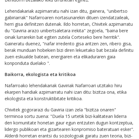
Lehendakariak azpimarratu nahi izan ditu, gainera, "unibertso
gabiriarrak" Nafarroaren nortasunarekin dituen izendatzaileak,
herri gisa definitzen dutenak. Ildo horretan, Chivitek azpimarratu
du "Gaviria arazo unibertsaletara irekita" zegoela, "baina bere
oinak lurrarekin bat egiten zutela Corteseko bere herritik".
Gaineratu duenez, "nafar irredento gisa aritzen zen, ribero gisa,
berak munduan hobekien bizi diren lekuetako bat bezala definitu
zuen eskualde batean, energiaren eta elikaduraren gaia
konponduta duelako ".
Baikorra, ekologista eta kritikoa
Nafarroako lehendakariak Gaviriak Nafarroari utzitako hiru
ekarpen handiak azpimarratu nahi izan ditu: bizitza ona, etika
ekologista eta konstruktibitate kritikoa.
Chivitek gogorarazi du Gaviria izan zela "bizitza onaren"
terminoa sortu zuena: "Duela 15 urtetik bizi-kalitatean liderra
den komunitate honetan gaur egun entzuten dugun kontzeptua,
lidergo publikoari eta gizartearen konpromiso bateratuari esker".
Alderdi horretan erantsi du soziologoak garatu zuen teoria, bizi-