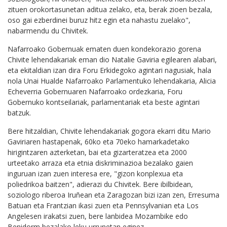
zituen orokortasunetan aditua zelako, eta, berak zioen bezala,
oso gai ezberdinei buruz hitz egin eta nahastu zuelako",
nabarmendu du Chivitek.
Nafarroako Gobernuak ematen duen kondekorazio gorena
Chivite lehendakariak eman dio Natalie Gaviria egilearen alabari,
eta ekitaldian izan dira Foru Erkidegoko agintari nagusiak, hala
nola Unai Hualde Nafarroako Parlamentuko lehendakaria, Alicia
Echeverria Gobernuaren Nafarroako ordezkaria, Foru
Gobernuko kontseilariak, parlamentariak eta beste agintari
batzuk.
Bere hitzaldian, Chivite lehendakariak gogora ekarri ditu Mario
Gaviriaren hastapenak, 60ko eta 70eko hamarkadetako
hirigintzaren azterketan, bai eta gizarteratzea eta 2000
urteetako arraza eta etnia diskriminazioa bezalako gaien
inguruan izan zuen interesa ere, "gizon konplexua eta
poliedrikoa baitzen", adierazi du Chivitek. Bere ibilbidean,
soziologo riberoa Iruñean eta Zaragozan bizi izan zen, Erresuma
Batuan eta Frantzian ikasi zuen eta Pennsylvanian eta Los
Angelesen irakatsi zuen, bere lanbidea Mozambike edo
Benidorm bezalako leku urrunetan eginez.