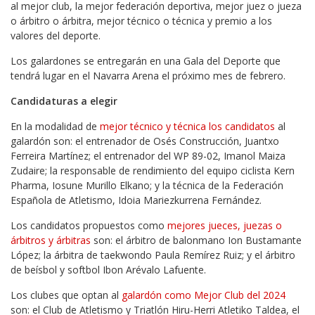
al mejor club, la mejor federación deportiva, mejor juez o jueza
o árbitro o árbitra, mejor técnico o técnica y premio a los
valores del deporte.
Los galardones se entregarán en una Gala del Deporte que
tendrá lugar en el Navarra Arena el próximo mes de febrero.
Candidaturas a elegir
En la modalidad de
mejor técnico y técnica los candidatos
al
galardón son: el entrenador de Osés Construcción, Juantxo
Ferreira Martínez; el entrenador del WP 89-02, Imanol Maiza
Zudaire; la responsable de rendimiento del equipo ciclista Kern
Pharma, Iosune Murillo Elkano; y la técnica de la Federación
Española de Atletismo, Idoia Mariezkurrena Fernández.
Los candidatos propuestos como
mejores jueces, juezas o
árbitros y árbitras
son: el árbitro de balonmano Ion Bustamante
López; la árbitra de taekwondo Paula Remírez Ruiz; y el árbitro
de beísbol y softbol Ibon Arévalo Lafuente.
Los clubes que optan al
galardón como Mejor Club del 2024
son: el Club de Atletismo y Triatlón Hiru-Herri Atletiko Taldea, el