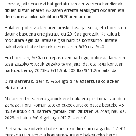
Horrela, jaitsiera txiki bat gertatu zen diru-sarrera handienak
dituen biztanleriaren %20aren errenta erabilgarri osoaren eta
diru-sarrera txikienak dituen %20aren artean.
Halaber, pobrezia larriaren arrisku-tasa jaitsi da, eta horrek ere
daturik baxuena erregistratu du 2019az geroztik. Kalkulua bi
modutara egin da, atalase gisa hartuta kontsumo-unitate
bakoitzeko batez besteko errentaren %30 eta %40.
Era horretan, %30ari erreparatzen badiogu, pobrezia larriaren
tasa 2023ko %7,6tik 2024ko %7ra jaitsi da, eta %40 kontuan
hartuta, berriz, 2023ko %11,9tik 2024ko %11,2ra jaitsi da.
Diru-sarrerak, berriz, %6,4 igo dira aztertutako azken
ekitaldian
Nafarren diru-sarrera garbiek ere bilakaera positiboa izan dute.
Zehazki, Foru Komunitateko etxeek urteko batez besteko 45.
453 euroko diru-sarrera garbiak izan zituzten 2024an; hau da,
2023an baino %6,4 gehiago (42.714 euro).
Pertsona bakoitzeko batez besteko diru-sarrera garbia 17.701
eurokoa izan zen eta kontsumo-unitate bakoitzeko batez