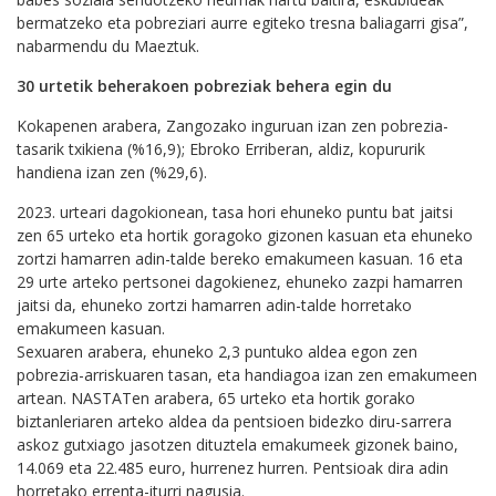
bermatzeko eta pobreziari aurre egiteko tresna baliagarri gisa”,
nabarmendu du Maeztuk.
30 urtetik beherakoen pobreziak behera egin du
Kokapenen arabera, Zangozako inguruan izan zen pobrezia-
tasarik txikiena (%16,9); Ebroko Erriberan, aldiz, kopururik
handiena izan zen (%29,6).
2023. urteari dagokionean, tasa hori ehuneko puntu bat jaitsi
zen 65 urteko eta hortik goragoko gizonen kasuan eta ehuneko
zortzi hamarren adin-talde bereko emakumeen kasuan. 16 eta
29 urte arteko pertsonei dagokienez, ehuneko zazpi hamarren
jaitsi da, ehuneko zortzi hamarren adin-talde horretako
emakumeen kasuan.
Sexuaren arabera, ehuneko 2,3 puntuko aldea egon zen
pobrezia-arriskuaren tasan, eta handiagoa izan zen emakumeen
artean. NASTATen arabera, 65 urteko eta hortik gorako
biztanleriaren arteko aldea da pentsioen bidezko diru-sarrera
askoz gutxiago jasotzen dituztela emakumeek gizonek baino,
14.069 eta 22.485 euro, hurrenez hurren. Pentsioak dira adin
horretako errenta-iturri nagusia.