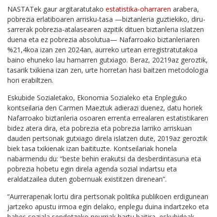
NASTATek gaur argitaratutako
estatistika-oharraren
arabera,
pobrezia erlatiboaren arrisku-tasa —biztanleria guztiekiko, diru-
sarrerak pobrezia-atalasearen azpitik dituen biztanleria islatzen
duena eta ez pobrezia absolutua— Nafarroako biztanleriaren
%21,4koa izan zen 2024an, aurreko urtean erregistratutakoa
baino ehuneko lau hamarren gutxiago. Beraz, 20219az geroztik,
tasarik txikiena izan zen, urte horretan hasi baitzen metodologia
hori erabiltzen.
Eskubide Sozialetako, Ekonomia Sozialeko eta Enpleguko
kontseilaria den Carmen Maeztuk adierazi duenez, datu horiek
Nafarroako biztanleria osoaren errenta errealaren estatistikaren
bidez atera dira, eta pobrezia eta pobrezia larriko arriskuan
dauden pertsonak gutxiago direla islatzen dute, 2019az geroztik
biek tasa txikienak izan baitituzte. Kontseilariak honela
nabarmendu du: “beste behin erakutsi da desberdintasuna eta
pobrezia hobetu egin direla agenda sozial indartsu eta
eraldatzailea duten gobernuak existitzen direnean”.
“Aurrerapenak lortu dira pertsonak politika publikoen erdigunean
jartzeko apustu irmoa egin delako, enplegu duina indartzeko eta
babes soziala sendotzeko neurriak hartu baitira, eskubideak