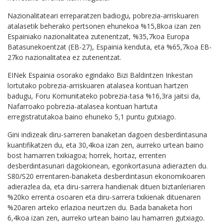
Nazionalitateari erreparatzen badiogu, pobrezia-arriskuaren
atalasetik beherako pertsonen ehunekoa %15,8koa izan zen
Espainiako nazionalitatea zutenentzat, %35,7koa Europa
Batasunekoentzat (EB-27), Espainia kenduta, eta %65,7koa EB-
27ko nazionalitatea ez zutenentzat.
EINek Espainia osorako egindako Bizi Baldintzen Inkestan
lortutako pobrezia-arriskuaren atalasea kontuan hartzen
badugu, Foru Komunitateko pobrezia-tasa %16,3ra jaitsi da,
Nafarroako pobrezia-atalasea kontuan hartuta
erregistratutakoa baino ehuneko 5,1 puntu gutxiago.
Gini indizeak diru-sarreren banaketan dagoen desberdintasuna
kuantifikatzen du, eta 30,4koa izan zen, aurreko urtean baino
bost hamarren txikiagoa; horrek, hortaz, errenten
desberdintasunari dagokionean, egonkortasuna adierazten du.
S80/S20 errentaren-banaketa desberdintasun ekonomikoaren
adierazlea da, eta diru-sarrera handienak dituen biztanleriaren
%20ko errenta osoaren eta diru-sarrera txikienak dituenaren
%20aren arteko erlazioa neurtzen du. Bada banaketa hori
6,4koa izan zen, aurreko urtean baino lau hamarren gutxiago.