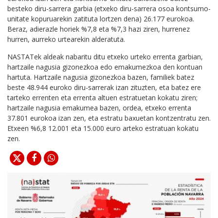
besteko diru-sarrera garbia (etxeko diru-sarrera osoa kontsumo-
unitate kopuruarekin zatituta lortzen dena) 26.177 eurokoa.
Beraz, adierazle horiek %7,8 eta %7,3 hazi ziren, hurrenez
hurren, aurreko urtearekin alderatuta.
NASTATek aldeak nabaritu ditu etxeko urteko errenta garbian,
hartzaile nagusia gizonezkoa edo emakumezkoa den kontuan
hartuta. Hartzaile nagusia gizonezkoa bazen, familiek batez
beste 48.944 euroko diru-sarrerak izan zituzten, eta batez ere
tarteko errenten eta errenta altuen estratuetan kokatu ziren;
hartzaile nagusia emakumea bazen, ordea, etxeko errenta
37.801 eurokoa izan zen, eta estratu baxuetan kontzentratu zen.
Etxeen %6,8 12.001 eta 15.000 euro arteko estratuan kokatu
zen.