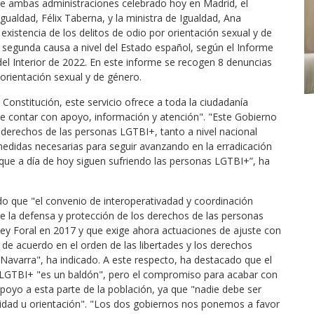
tre ambas administraciones celebrado hoy en Madrid, el
gualdad, Félix Taberna, y la ministra de Igualdad, Ana
existencia de los delitos de odio por orientación sexual y de
a segunda causa a nivel del Estado español, según el Informe
 del Interior de 2022. En este informe se recogen 8 denuncias
 orientación sexual y de género.
onstitución, este servicio ofrece a toda la ciudadanía
de contar con apoyo, información y atención". "Este Gobierno
derechos de las personas LGTBI+, tanto a nivel nacional
edidas necesarias para seguir avanzando en la erradicación
 que a día de hoy siguen sufriendo las personas LGTBI+”, ha
do que "el convenio de interoperativadad y coordinación
de la defensa y protección de los derechos de las personas
ey Foral en 2017 y que exige ahora actuaciones de ajuste con
de acuerdo en el orden de las libertades y los derechos
Navarra", ha indicado. A este respecto, ha destacado que el
vo LGTBI+ "es un baldón", pero el compromiso para acabar con
 apoyo a esta parte de la población, ya que "nadie debe ser
dad u orientación". "Los dos gobiernos nos ponemos a favor