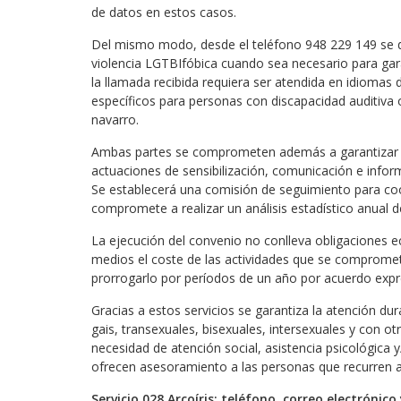
de datos en estos casos.
Del mismo modo, desde el teléfono 948 229 149 se der
violencia LGTBIfóbica cuando sea necesario para gara
la llamada recibida requiera ser atendida en idiomas 
específicos para personas con discapacidad auditiva o
navarro.
Ambas partes se comprometen además a garantizar la 
actuaciones de sensibilización, comunicación e infor
Se establecerá una comisión de seguimiento para coo
compromete a realizar un análisis estadístico anual
La ejecución del convenio no conlleva obligaciones 
medios el coste de las actividades que se comprometen
prorrogarlo por períodos de un año por acuerdo expre
Gracias a estos servicios se garantiza la atención dur
gais, transexuales, bisexuales, intersexuales y con 
necesidad de atención social, asistencia psicológica 
ofrecen asesoramiento a las personas que recurren a e
Servicio 028 Arcoíris: teléfono, correo electrónico