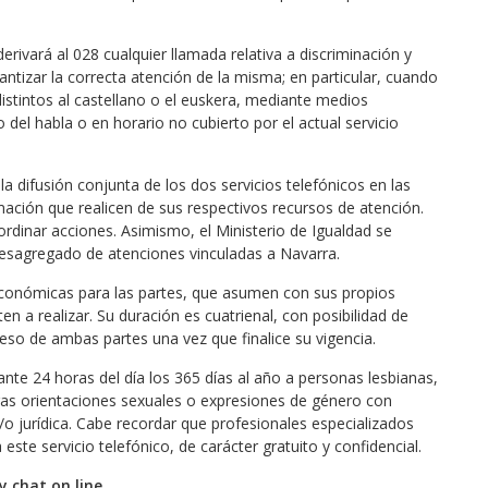
ivará al 028 cualquier llamada relativa a discriminación y
ntizar la correcta atención de la misma; en particular, cuando
distintos al castellano o el euskera, mediante medios
 del habla o en horario no cubierto por el actual servicio
difusión conjunta de los dos servicios telefónicos en las
mación que realicen de sus respectivos recursos de atención.
rdinar acciones. Asimismo, el Ministerio de Igualdad se
 desagregado de atenciones vinculadas a Navarra.
económicas para las partes, que asumen con sus propios
 a realizar. Su duración es cuatrienal, con posibilidad de
so de ambas partes una vez que finalice su vigencia.
ante 24 horas del día los 365 días al año a personas lesbianas,
otras orientaciones sexuales o expresiones de género con
y/o jurídica. Cabe recordar que profesionales especializados
ste servicio telefónico, de carácter gratuito y confidencial.
 y chat on line