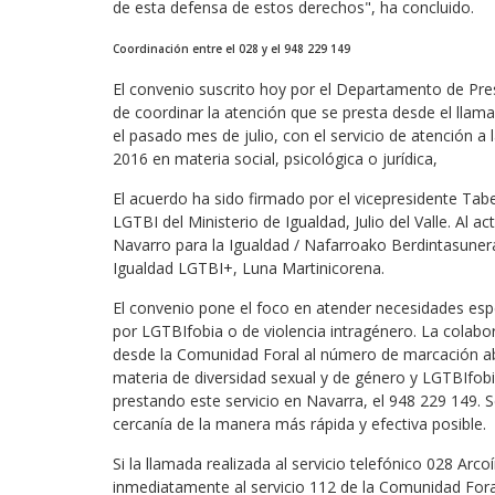
de esta defensa de estos derechos", ha concluido.
Coordinación entre el 028 y el 948 229 149
El convenio suscrito hoy por el Departamento de Presi
de coordinar la atención que se presta desde el llama
el pasado mes de julio, con el servicio de atención a
2016 en materia social, psicológica o jurídica,
El acuerdo ha sido firmado por el vicepresidente Tabe
LGTBI del Ministerio de Igualdad, Julio del Valle. Al a
Navarro para la Igualdad / Nafarroako Berdintasunerak
Igualdad LGTBI+, Luna Martinicorena.
El convenio pone el foco en atender necesidades espec
por LGTBIfobia o de violencia intragénero. La colabo
desde la Comunidad Foral al número de marcación abr
materia de diversidad sexual y de género y LGTBIfobi
prestando este servicio en Navarra, el 948 229 149. S
cercanía de la manera más rápida y efectiva posible.
Si la llamada realizada al servicio telefónico 028 Arc
inmediatamente al servicio 112 de la Comunidad Fora