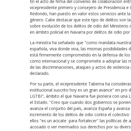
En el acto de firma del convenio de colaboración en
vicepresidente primero y consejero de Presidencia e I
Redondo, han puesto en valor estos servicios ante la 
género. Cabe destacar que este tipo de delitos son l
sobre evolución de los delitos de odio del Ministerio
en ámbito policial en Navarra por delitos de odio por
La ministra ha señalado que "como mandata nuestra C
española, viva donde viva, las mismas posibilidades 
está firmemente comprometido en la defensa de los 
como internacional y se compromete a adoptar las m
de las discriminaciones, ataques y actos de violencia
declarado.
Por su parte, el vicepresidente Taberna ha considera
institucional suscrito hoy es un gran avance" en pro 
LGTBI", ámbito el que Navarra fue pionera con una L
el Estado. "Creo que cuando dos gobiernos se ponen 
avanza el conjunto del país, avanza España y avanza 
incremento de los delitos de odio contra el colecti
ellos "es un acicate para fortalecer" las políticas de
acosado o ver mermados sus derechos por su diversi