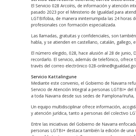
El Servicio 028 Arcoíris, de información y atención 
pasado 2023 por el Ministerio de Igualdad para atende
LGTBIfobia, de manera ininterrumpida las 24 horas del
profesionales con formación especializada.
Las llamadas, gratuitas y confidenciales, son también
habla, y se atienden en castellano, catalán, gallego, e
El número elegido, 028, hace alusión al 28 de junio, 
recordarlo. El servicio, además de telefónico, ofrece 
través del correo electrónico 028-online@igualdad.go
Servicio Kattalingune
Mediante este convenio, el Gobierno de Navarra refu
Servicio de Atención Integral a personas LGTBI+ del E
a toda Navarra desde sus sedes de Pamplona/Iruña, Tud
Un equipo multidisciplinar ofrece información, acogi
y atención jurídica, tanto a personas del colectivo L
Entre las iniciativas del Gobierno de Navarra enfocad
personas LGTBI+ destaca también la edición de una