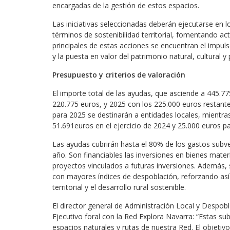
encargadas de la gestión de estos espacios.
Las iniciativas seleccionadas deberán ejecutarse en l
términos de sostenibilidad territorial, fomentando ac
principales de estas acciones se encuentran el impul
y la puesta en valor del patrimonio natural, cultural y 
Presupuesto y criterios de valoración
El importe total de las ayudas, que asciende a 445.775
220.775 euros, y 2025 con los 225.000 euros restant
para 2025 se destinarán a entidades locales, mientras
51.691euros en el ejercicio de 2024 y 25.000 euros p
Las ayudas cubrirán hasta el 80% de los gastos subv
año. Son financiables las inversiones en bienes mater
proyectos vinculados a futuras inversiones. Además, s
con mayores índices de despoblación, reforzando as
territorial y el desarrollo rural sostenible.
El director general de Administración Local y Despob
Ejecutivo foral con la Red Explora Navarra: “Estas s
espacios naturales y rutas de nuestra Red. El objetivo