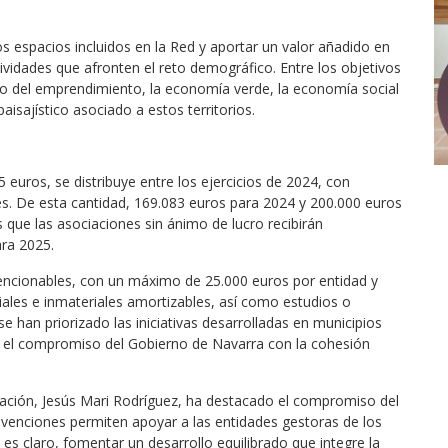
os espacios incluidos en la Red y aportar un valor añadido en
tividades que afronten el reto demográfico. Entre los objetivos
so del emprendimiento, la economía verde, la economía social
paisajístico asociado a estos territorios.
 euros, se distribuye entre los ejercicios de 2024, con
es. De esta cantidad, 169.083 euros para 2024 y 200.000 euros
 que las asociaciones sin ánimo de lucro recibirán
ara 2025.
encionables, con un máximo de 25.000 euros por entidad y
iales e inmateriales amortizables, así como estudios o
e han priorizado las iniciativas desarrolladas en municipios
í el compromiso del Gobierno de Navarra con la cohesión
lación, Jesús Mari Rodríguez, ha destacado el compromiso del
ubvenciones permiten apoyar a las entidades gestoras de los
 es claro, fomentar un desarrollo equilibrado que integre la