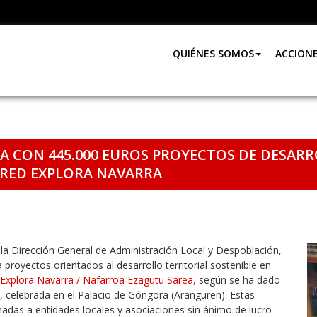
QUIÉNES SOMOS
ACCION
A CON 445.000 EUROS PROYECTOS DE DESARR
A RED EXPLORA NAVARRA
 la Dirección General de Administración Local y Despoblación,
proyectos orientados al desarrollo territorial sostenible en
Explora Navarra / Nafarroa Ezagutu Sarea,
según se ha dado
, celebrada en el Palacio de Góngora (Aranguren). Estas
nadas a entidades locales y asociaciones sin ánimo de lucro