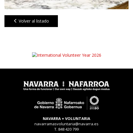
Volver al listado
NAVARRA + VOLUNTARIA
navarramasvoluntaria@navarra.es
T. 848 420 799