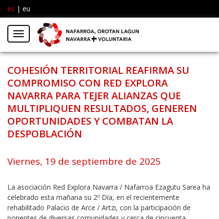
es
|
eu
Facebook
Insta
Menú
Twitter
COHESIÓN TERRITORIAL REAFIRMA SU
COMPROMISO CON RED EXPLORA
NAVARRA PARA TEJER ALIANZAS QUE
MULTIPLIQUEN RESULTADOS, GENEREN
OPORTUNIDADES Y COMBATAN LA
DESPOBLACIÓN
Viernes, 19 de septiembre de 2025
La asociación Red Explora Navarra / Nafarroa Ezagutu Sarea ha
celebrado esta mañana su 2º Día, en el recientemente
rehabilitado Palacio de Arce / Artzi, con la participación de
ponentes de diversas comunidades y cerca de cincuenta