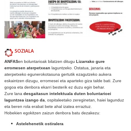
SOZIALA
ANFAS
en boluntarioak bilatzen ditugu
Lizarrako gure
erromesen aterpetxean
laguntzeko. Ostatua, janaria eta
aterpetxeko egunerokotasuna gertutik ezagutzeko aukera
eskaintzen dizugu, erromesei eta aparteko giza talde bati. Zure
gogoa eta denbora ekarri besterik ez duzu egin behar.
Zure lana
desgaitasun intelektuala duten boluntarioei
laguntzea izango da
, ospitaleetako zereginetan, haiei lagunduz
eta beren rola erabat bete ahal izatea erraztuz.
Hobekien egokitzen zaizun denbora batu dezakezu:
Astelehenetik ostiralera