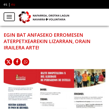
es
|
eu
Facebook
Insta
Menú
Twitter
EGIN BAT ANFASEKO ERROMESEN
ATERPETXEAREKIN LIZARRAN, ORAIN
IRAILERA ARTE!