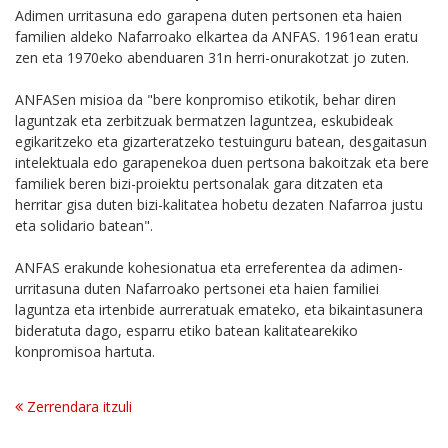
Adimen urritasuna edo garapena duten pertsonen eta haien
familien aldeko Nafarroako elkartea da ANFAS. 1961ean eratu
zen eta 1970eko abenduaren 31n herri-onurakotzat jo zuten.
ANFASen misioa da "bere konpromiso etikotik, behar diren
laguntzak eta zerbitzuak bermatzen laguntzea, eskubideak
egikaritzeko eta gizarteratzeko testuinguru batean, desgaitasun
intelektuala edo garapenekoa duen pertsona bakoitzak eta bere
familiek beren bizi-proiektu pertsonalak gara ditzaten eta
herritar gisa duten bizi-kalitatea hobetu dezaten Nafarroa justu
eta solidario batean".
ANFAS erakunde kohesionatua eta erreferentea da adimen-
urritasuna duten Nafarroako pertsonei eta haien familiei
laguntza eta irtenbide aurreratuak emateko, eta bikaintasunera
bideratuta dago, esparru etiko batean kalitatearekiko
konpromisoa hartuta.
Zerrendara itzuli