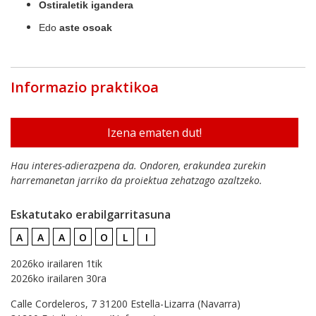
Ostiraletik igandera
Edo
aste osoak
Informazio praktikoa
Izena ematen dut!
Hau interes-adierazpena da. Ondoren, erakundea zurekin
harremanetan jarriko da proiektua zehatzago azaltzeko.
Eskatutako erabilgarritasuna
A
A
A
O
O
L
I
2026ko irailaren 1tik
2026ko irailaren 30ra
Calle Cordeleros, 7 31200 Estella-Lizarra (Navarra)