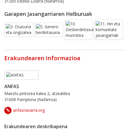
31200 Estella-Lizarra (Nafarroa)
Garapen Jasangarriaren Helburuak
Erakundearen informazioa
ANFAS
Maeztu pintorea kalea 2, atzealdea
31008 Pamplona (Nafarroa)
anfasnavarra.org
Erakundearen deskribapena