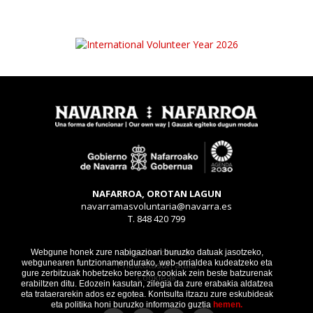
NAFARROA, OROTAN LAGUN
navarramasvoluntaria@navarra.es
T. 848 420 799
Legezko oharra
Webgune honek zure nabigazioari buruzko datuak jasotzeko,
webgunearen funtzionamendurako, web-orrialdea kudeatzeko eta
Pribatutasun atala
gure zerbitzuak hobetzeko berezko cookiak zein beste batzurenak
Cookieak
erabiltzen ditu. Edozein kasutan, zilegia da zure erabakia aldatzea
eta trataerarekin ados ez egotea. Kontsulta itzazu zure eskubideak
eta politika honi buruzko informazio guztia
hemen.