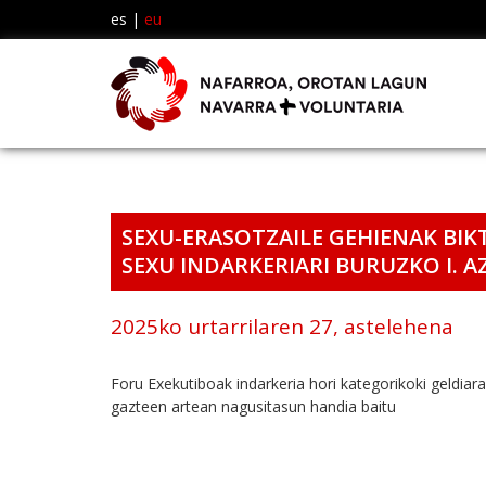
es
|
eu
SEXU-ERASOTZAILE GEHIENAK B
SEXU INDARKERIARI BURUZKO I. 
2025ko urtarrilaren 27, astelehena
Foru Exekutiboak indarkeria hori kategorikoki geldiar
gazteen artean nagusitasun handia baitu