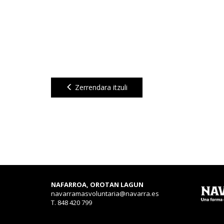
Zerrendara itzuli
NAFARROA, OROTAN LAGUN
navarramasvoluntaria@navarra.es
T. 848 420 799