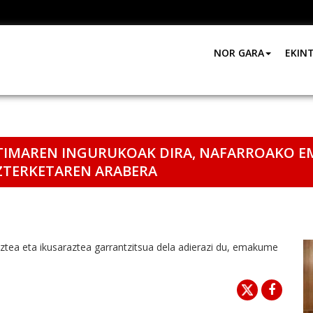
NOR GARA
EKIN
IKTIMAREN INGURUKOAK DIRA, NAFARROAKO
AZTERKETAREN ARABERA
aztea eta ikusaraztea garrantzitsua dela adierazi du, emakume