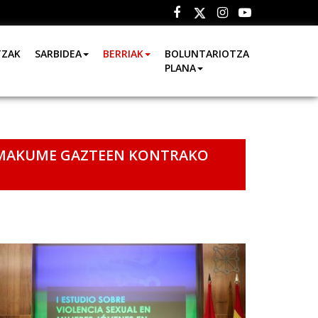
Facebook
Instagram
Youtube
Twitter
TZAK
SARBIDEA
BERRIAK
BOLUNTARIOTZA
PLANA
 EMAKUME GAZTEEN KONTRAKO