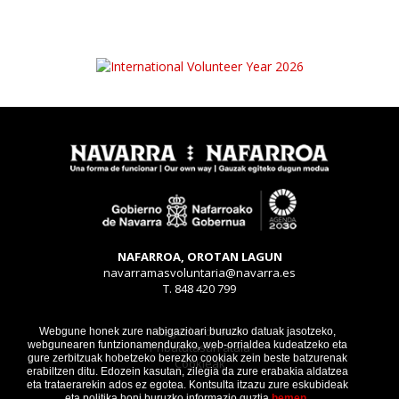
NAFARROA, OROTAN LAGUN
navarramasvoluntaria@navarra.es
T. 848 420 799
Legezko oharra
Webgune honek zure nabigazioari buruzko datuak jasotzeko,
webgunearen funtzionamendurako, web-orrialdea kudeatzeko eta
Pribatutasun atala
gure zerbitzuak hobetzeko berezko cookiak zein beste batzurenak
Cookieak
erabiltzen ditu. Edozein kasutan, zilegia da zure erabakia aldatzea
eta trataerarekin ados ez egotea. Kontsulta itzazu zure eskubideak
eta politika honi buruzko informazio guztia
hemen.