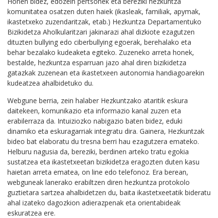
Honen bidez, edozein pertsonek eta bereziki hezkuntza
komunitatea osatzen duten haiek (ikasleak, familiak, apymak,
ikastetxeko zuzendaritzak, etab.) Hezkuntza Departamentuko
Bizikidetza Aholkularitzari jakinarazi ahal dizkiote ezagutzen
dituzten bullying edo ciberbullying egoerak, berehalako eta
behar bezalako kudeaketa egiteko. Zuzeneko arreta honek,
bestalde, hezkuntza esparruan jazo ahal diren bizikidetza
gatazkak zuzenean eta ikastetxeen autonomia handiagoarekin
kudeatzea ahalbidetuko du.
Webgune berria, zein halaber Hezkuntzako ataritik eskura
daitekeen, komunikazio eta informazio kanal zuzen eta
erabilerraza da. Intuiziozko nabigazio baten bidez, eduki
dinamiko eta eskuragarriak integratu dira. Gainera, Hezkuntzak
bideo bat elaboratu du tresna berri hau ezagutzera emateko.
Helburu nagusia da, bereziki, berdinen arteko tratu egokia
sustatzea eta ikastetxeetan bizikidetza eragozten duten kasu
haietan arreta ematea, on line edo telefonoz. Era berean,
webguneak lanerako erabiltzen diren hezkuntza protokolo
guztietara sartzea ahalbidetzen du, baita ikastetxeetatik bideratu
ahal izateko dagozkion adierazpenak eta orientabideak
eskuratzea ere.