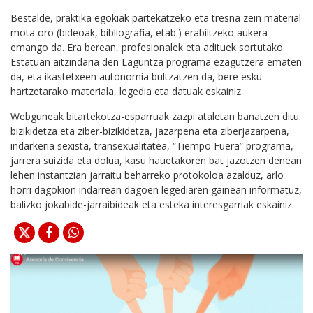
Bestalde, praktika egokiak partekatzeko eta tresna zein material
mota oro (bideoak, bibliografia, etab.) erabiltzeko aukera
emango da. Era berean, profesionalek eta adituek sortutako
Estatuan aitzindaria den Laguntza programa ezagutzera ematen
da, eta ikastetxeen autonomia bultzatzen da, bere esku-
hartzetarako materiala, legedia eta datuak eskainiz.
Webguneak bitartekotza-esparruak zazpi ataletan banatzen ditu:
bizikidetza eta ziber-bizikidetza, jazarpena eta ziberjazarpena,
indarkeria sexista, transexualitatea, “Tiempo Fuera” programa,
jarrera suizida eta dolua, kasu hauetakoren bat jazotzen denean
lehen instantzian jarraitu beharreko protokoloa azalduz, arlo
horri dagokion indarrean dagoen legediaren gainean informatuz,
balizko jokabide-jarraibideak eta esteka interesgarriak eskainiz.