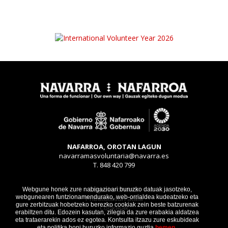
NAFARROA, OROTAN LAGUN
navarramasvoluntaria@navarra.es
T. 848 420 799
Legezko oharra
Webgune honek zure nabigazioari buruzko datuak jasotzeko,
webgunearen funtzionamendurako, web-orrialdea kudeatzeko eta
Pribatutasun atala
gure zerbitzuak hobetzeko berezko cookiak zein beste batzurenak
Cookieak
erabiltzen ditu. Edozein kasutan, zilegia da zure erabakia aldatzea
eta trataerarekin ados ez egotea. Kontsulta itzazu zure eskubideak
eta politika honi buruzko informazio guztia
hemen.