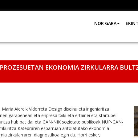
NOR GARA
EKIN
N PROZESUETAN EKONOMIA ZIRKULARRA BUL
aria Aierdik Vidorreta Design diseinu eta ingeniaritza
ien garapenean eta enpresa txiki eta ertainei eta startupei
kuntza hub bat da, eta GAN-NIK sozietate publikoak NUP-GAN-
rrikuntza Katedraren esparruan antolatutako ekonomia
ia zirkularraren diagnostikoa egin du. Horri esker,