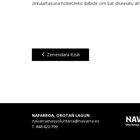
zirkulartasuna hobetzeko ibilbide-orri bat diseinatu a
Zerrendara itzuli
NAFARROA, OROTAN LAGUN
navarramasvoluntaria@navarra.es
T. 848 420 799