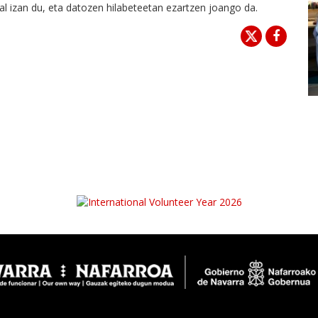
hal izan du, eta datozen hilabeteetan ezartzen joango da.