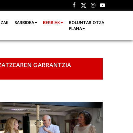
Facebook
Instagram
Youtube
Twitter
TZAK
SARBIDEA
BERRIAK
BOLUNTARIOTZA
PLANA
TZATZEAREN GARRANTZIA