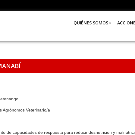
QUIÉNES SOMOS
ACCION
MANABÍ
huetenango
as Agrónomos Veterinario/a
to de capacidades de respuesta para reducir desnutrición y malnutric