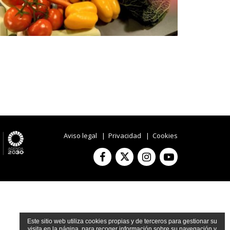
Aviso legal
|
Privacidad
|
Cookies
Facebook
Instagram
Youtube
Twitter
Este sitio web utiliza cookies propias y de terceros para gestionar su
visita en la página, para recoger información sobre su navegación y