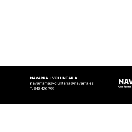
NAVARRA + VOLUNTARIA
navarramasvoluntaria@navarra.es
T. 848 420 799