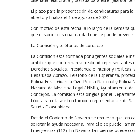
diseñada, elaborada y donada para este galardón por el
El plazo para la presentación de candidaturas para la
abierto y finaliza el 1 de agosto de 2026.
Con motivo de esta fecha, a lo largo de la semana qu
que el suicidio es una realidad que se puede prevenir.
La Comisión y teléfonos de contacto
La Comisión está formada por agentes sociales e inst
ámbitos que conforman su realidad: representantes d
Derechos Sociales, Presidencia e Interior y Políticas 
Besarkada-Abrazo, Teléfono de la Esperanza, profesion
Policía Foral, Guardia Civil, Policía Nacional y Polic
Navarro de Medicina Legal (INML), Ayuntamiento de 
Concejos. La comisión está dirigida por el Departamen
López, y a ella asisten también representantes de Sa
Salud - Osasunbidea.
Desde el Gobierno de Navarra se recuerda que, en cas
solicitar la ayuda necesaria. Para ello se puede llama
Emergencias (112). En Navarra también se puede con