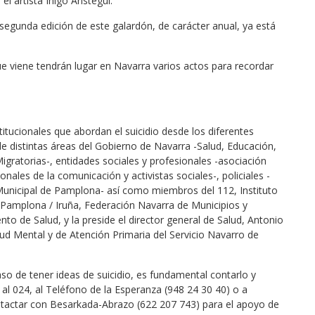
 artista Íñigo Aristegui.
 segunda edición de este galardón, de carácter anual, ya está
e viene tendrán lugar en Navarra varios actos para recordar
itucionales que abordan el suicidio desde los diferentes
e distintas áreas del Gobierno de Navarra -Salud, Educación,
Migratorias-, entidades sociales y profesionales -asociación
ales de la comunicación y activistas sociales-, policiales -
ía Municipal de Pamplona- así como miembros del 112, Instituto
Pamplona / Iruña, Federación Navarra de Municipios y
to de Salud, y la preside el director general de Salud, Antonio
lud Mental y de Atención Primaria del Servicio Navarro de
o de tener ideas de suicidio, es fundamental contarlo y
r al 024, al Teléfono de la Esperanza (948 24 30 40) o a
tactar con Besarkada-Abrazo (622 207 743) para el apoyo de