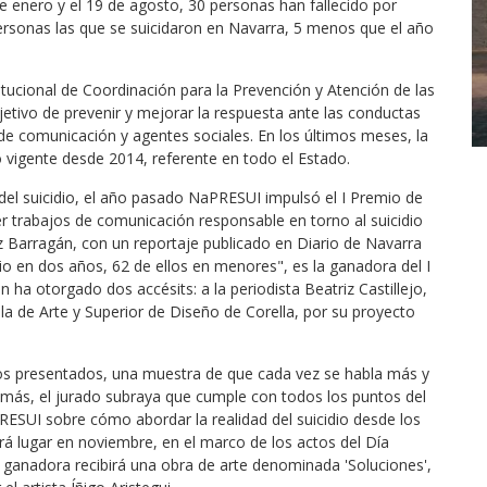
de enero y el 19 de agosto, 30 personas han fallecido por
ersonas las que se suicidaron en Navarra, 5 menos que el año
tucional de Coordinación para la Prevención y Atención de las
etivo de prevenir y mejorar la respuesta ante las conductas
 de comunicación y agentes sociales. En los últimos meses, la
o vigente desde 2014, referente en todo el Estado.
del suicidio, el año pasado NaPRESUI impulsó el I Premio de
 trabajos de comunicación responsable en torno al suicidio
 Barragán, con un reportaje publicado en Diario de Navarra
dio en dos años, 62 de ellos en menores", es la ganadora del I
a otorgado dos accésits: a la periodista Beatriz Castillejo,
ela de Arte y Superior de Diseño de Corella, por su proyecto
ajos presentados, una muestra de que cada vez se habla más y
emás, el jurado subraya que cumple con todos los puntos del
SUI sobre cómo abordar la realidad del suicidio desde los
á lugar en noviembre, en el marco de los actos del Día
na ganadora recibirá una obra de arte denominada 'Soluciones',