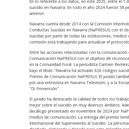
En lo referente a los datos, en este 2025, entre el 1 
suicidio en Navarra. En todo el año 2024 fueron 58 p
anterior.
Navarra cuenta desde 2014 con la Comisión Interinsti
Conductas Suicidas en Navarra (NaPRESUI) con el obj
suicidas por parte de todas las instituciones, medios
comisión está trabajando para actualizar el protocol
Entre las acciones relacionadas con la comunicación 
Comunicación NaPRESUI con el objetivo de reconocer
en la Comunidad Foral. La periodista Carmen Remírez
bajo el título "Navarra ha activado 626 códigos suici
Premio de Comunicación NaPRESUI. El jurado también h
por una entrevista en Navarra Televisión, y a la Escu
"Di Prevención".
El jurado ha destacado la calidad de todos los trab
mejor sobre el suicidio en muy diversos ámbitos. Ad
decálogo presentado en noviembre de 2024 por NaPRE
medios de comunicación. La entrega del premio tendr
Internacional del Superviviente al Suicidio. La perso