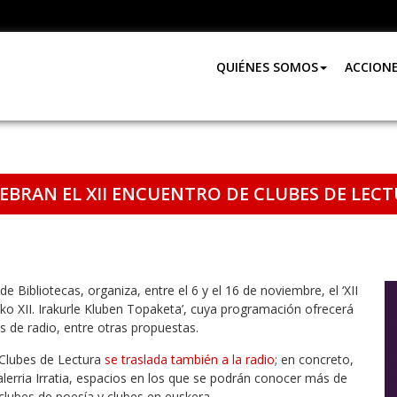
QUIÉNES SOMOS
ACCION
EBRAN EL XII ENCUENTRO DE CLUBES DE LECT
de Bibliotecas, organiza, entre el 6 y el 16 de noviembre, el ‘XII
o XII. Irakurle Kluben Topaketa’, cuya programación ofrecerá
as de radio, entre otras propuestas.
 Clubes de Lectura
se traslada también a la radio
; en concreto,
kalerria Irratia, espacios en los que se podrán conocer más de
, clubes de poesía y clubes en euskera.