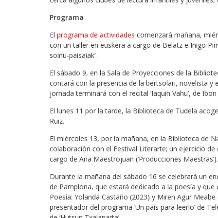
Programa
El
programa de actividades
comenzará mañana, miércol
con un taller en euskera a cargo de Belatz e Iñigo Pim
soinu-paisaiak’.
El sábado 9, en la Sala de Proyecciones de la Bibliot
contará con la presencia de la bertsolari, novelista y
jornada terminará con el recital ‘Iaquin Vahu’, de Ibo
El lunes 11 por la tarde, la Biblioteca de Tudela acoge
Ruiz.
El miércoles 13, por la mañana, en la Biblioteca de Na
colaboración con el Festival Literarte; un ejercicio d
cargo de Ana Maestrojuan (‘Producciones Maestras’).
Durante la mañana del sábado 16 se celebrará un encu
de Pamplona, que estará dedicado a la poesía y que 
Poesía: Yolanda Castaño (2023) y Miren Agur Meabe 
presentador del programa ‘Un país para leerlo’ de Te
de ‘Hutsun Txalaparta’.