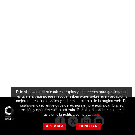
Este sitio web utiliza cookies propias y de terceros para gestionar su
visita en la página, para recoger información sobre su navegación y
mejorar nuestros servicios y el funcionamiento de la página web. En
cualquier caso, entre otros derechos siempre podrá cambiar su
Aviso legal
|
Privacidad
|
Cookies
decisión y oponerse al tratamiento. Consulte los derechos que le
asisten y la política completa
aquí
.
Facebook
Instagram
Youtube
Twitter
ACEPTAR
DENEGAR