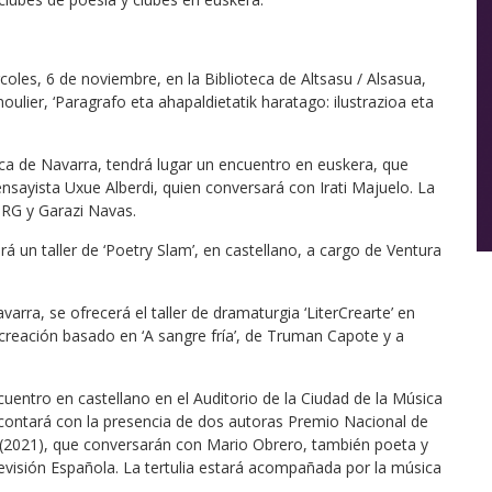
es, 6 de noviembre, en la Biblioteca de Altsasu / Alsasua,
oulier, ‘Paragrafo eta ahapaldietatik haratago: ilustrazioa eta
eca de Navarra, tendrá lugar un encuentro en euskera, que
 ensayista Uxue Alberdi, quien conversará con Irati Majuelo. La
n RG y Garazi Navas.
rá un taller de ‘Poetry Slam’, en castellano, a cargo de Ventura
varra, se ofrecerá el taller de dramaturgia ‘LiterCrearte’ en
e creación basado en ‘A sangre fría’, de Truman Capote y a
entro en castellano en el Auditorio de la Ciudad de la Música
contará con la presencia de dos autoras Premio Nacional de
(2021), que conversarán con Mario Obrero, también poeta y
levisión Española. La tertulia estará acompañada por la música