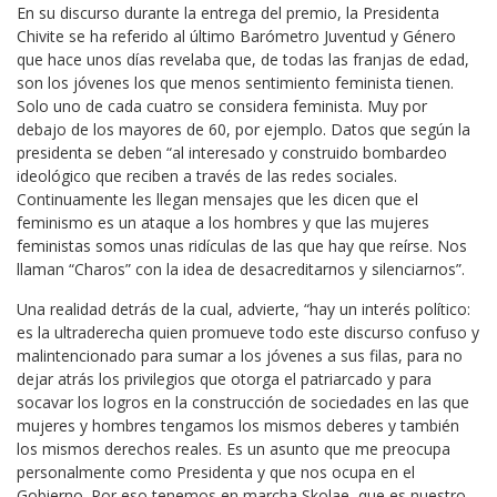
En su discurso durante la entrega del premio, la Presidenta
Chivite se ha referido al último Barómetro Juventud y Género
que hace unos días revelaba que, de todas las franjas de edad,
son los jóvenes los que menos sentimiento feminista tienen.
Solo uno de cada cuatro se considera feminista. Muy por
debajo de los mayores de 60, por ejemplo. Datos que según la
presidenta se deben “al interesado y construido bombardeo
ideológico que reciben a través de las redes sociales.
Continuamente les llegan mensajes que les dicen que el
feminismo es un ataque a los hombres y que las mujeres
feministas somos unas ridículas de las que hay que reírse. Nos
llaman “Charos” con la idea de desacreditarnos y silenciarnos”.
Una realidad detrás de la cual, advierte, “hay un interés político:
es la ultraderecha quien promueve todo este discurso confuso y
malintencionado para sumar a los jóvenes a sus filas, para no
dejar atrás los privilegios que otorga el patriarcado y para
socavar los logros en la construcción de sociedades en las que
mujeres y hombres tengamos los mismos deberes y también
los mismos derechos reales. Es un asunto que me preocupa
personalmente como Presidenta y que nos ocupa en el
Gobierno. Por eso tenemos en marcha Skolae, que es nuestro